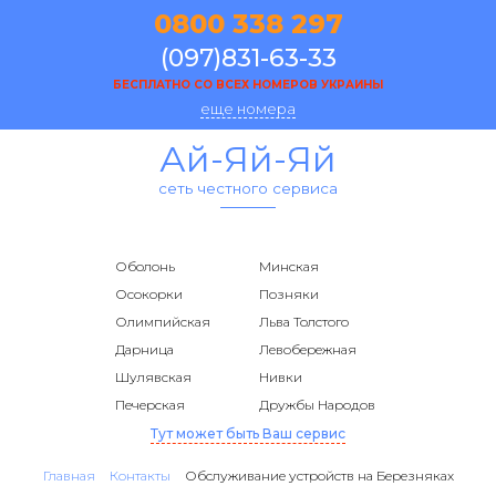
0800 338 297
(097)831-63-33
БЕСПЛАТНО СО ВСЕХ НОМЕРОВ УКРАИНЫ
еще номера
Ай-Яй-Яй
сеть честного сервиса
Оболонь
Минская
Осокорки
Позняки
Олимпийская
Льва Толстого
Дарница
Левобережная
Шулявская
Нивки
Печерская
Дружбы Народов
Тут может быть Ваш сервис
Главная
Контакты
Обслуживание устройств на Березняках