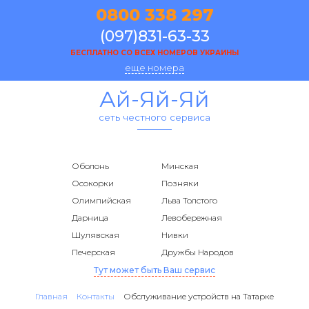
0800 338 297
(097)831-63-33
БЕСПЛАТНО СО ВСЕХ НОМЕРОВ УКРАИНЫ
еще номера
Ай-Яй-Яй
сеть честного сервиса
Оболонь
Минская
Осокорки
Позняки
Олимпийская
Льва Толстого
Дарница
Левобережная
Шулявская
Нивки
Печерская
Дружбы Народов
Тут может быть Ваш сервис
Главная
Контакты
Обслуживание устройств на Татарке