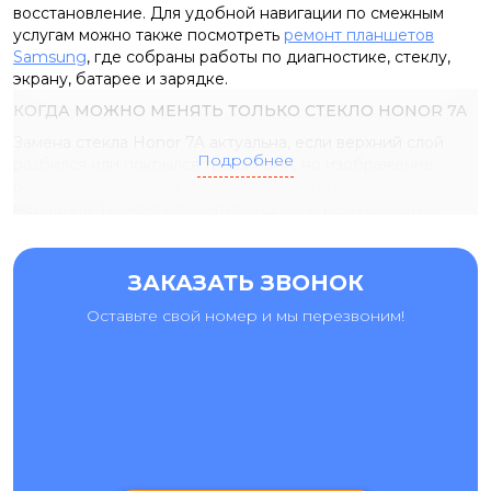
восстановление. Для удобной навигации по смежным
услугам можно также посмотреть
ремонт планшетов
Samsung
, где собраны работы по диагностике, стеклу,
экрану, батарее и зарядке.
КОГДА МОЖНО МЕНЯТЬ ТОЛЬКО СТЕКЛО HONOR 7A
Замена стекла Honor 7A актуальна, если верхний слой
Подробнее
разбился или покрылся трещинами, но изображение
остается четким, без пятен, полос, затемнений и
мерцания. Также важно, чтобы сенсор реагировал по
всей площади, не было фантомных нажатий, а корпус не
получил сильную деформацию. В таком случае мастер
может рассмотреть ремонт с сохранением родной
ЗАКАЗАТЬ ЗВОНОК
матрицы. Это требует аккуратного разделения стекла,
Оставьте свой номер и мы перезвоним!
очистки поверхности и правильной сборки, поэтому
такую работу нельзя оценивать только по внешнему виду
трещин.
картинка остается яркой и без дефектов;
сенсор работает по всей площади;
нет черных пятен, полос и мерцания;