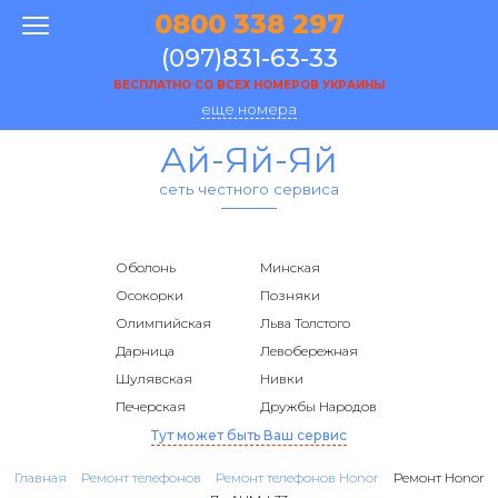
0800 338 297
(097)831-63-33
БЕСПЛАТНО СО ВСЕХ НОМЕРОВ УКРАИНЫ
еще номера
Ай-Яй-Яй
сеть честного сервиса
Оболонь
Минская
Осокорки
Позняки
Олимпийская
Льва Толстого
Дарница
Левобережная
Шулявская
Нивки
Печерская
Дружбы Народов
Тут может быть Ваш сервис
Главная
Ремонт телефонов
Ремонт телефонов Honor
Ремонт Honor