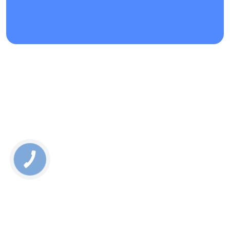
КАК ЗАКАЗАТЬ СРОЧНЫЙ РЕМОНТ HUAWEI NOVA 9 SE?
Для записи на р
емонт Huawei
Nova 9 SE Вы можете
связаться с нами по телефону на сайте или заказав
обратный звонок, также доступна онлайн-форма заявки.
Кроме того, Вы можете обратиться напрямую в один из
сервисных центров в Киеве или отправить устройство из
любого уголка Украины Новой Почтой, предварительно
оформив заказ через специальную форму на нашем
сайте
.