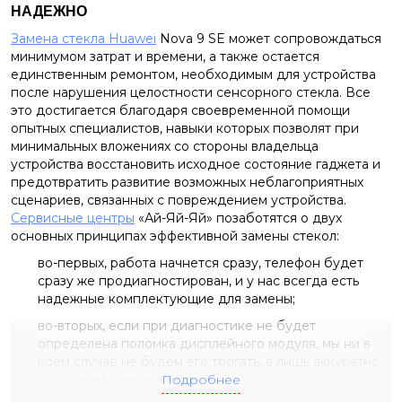
НАДЕЖНО
Замена стекла Huawei
Nova 9 SE может сопровождаться
минимумом затрат и времени, а также остается
единственным ремонтом, необходимым для устройства
после нарушения целостности сенсорного стекла. Все
это достигается благодаря своевременной помощи
опытных специалистов, навыки которых позволят при
минимальных вложениях со стороны владельца
устройства восстановить исходное состояние гаджета и
предотвратить развитие возможных неблагоприятных
сценариев, связанных с повреждением устройства.
Сервисные центры
«Ай-Яй-Яй» позаботятся о двух
основных принципах эффективной замены стекол:
во-первых, работа начнется сразу, телефон будет
сразу же продиагностирован, и у нас всегда есть
надежные комплектующие для замены;
во-вторых, если при диагностике не будет
определена поломка дисплейного модуля, мы ни в
коем случае не будем его трогать, а лишь аккуратно
установим новое стекло.
Подробнее