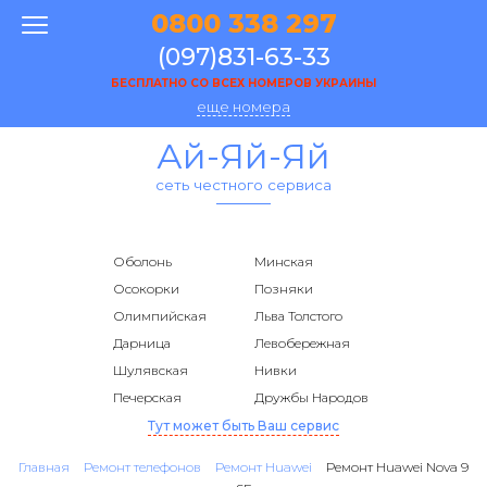
0800 338 297
(097)831-63-33
БЕСПЛАТНО СО ВСЕХ НОМЕРОВ УКРАИНЫ
еще номера
Ай-Яй-Яй
сеть честного сервиса
Оболонь
Минская
Осокорки
Позняки
Олимпийская
Льва Толстого
Дарница
Левобережная
Шулявская
Нивки
Печерская
Дружбы Народов
Тут может быть Ваш сервис
Главная
Ремонт телефонов
Ремонт Huawei
Ремонт Huawei Nova 9