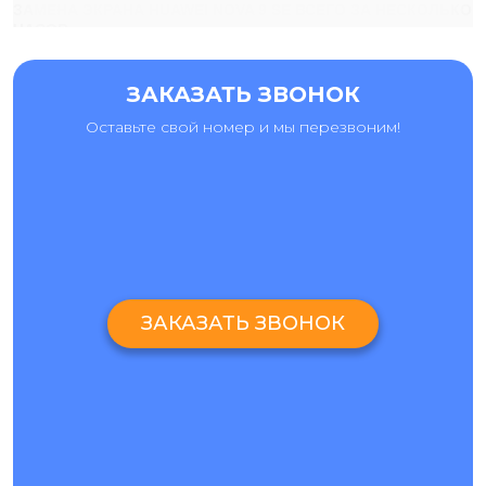
ЗАМЕНА ЭКРАНА HUAWEI NOVA 9 SE ВСЕГО ЗА НЕСКОЛЬКО
ЧАСОВ
Вы можете пользоваться услугами сервис-центра и быть
уверенными в их качестве – мастерские «Ай-Яй-Яй»
ЗАКАЗАТЬ ЗВОНОК
работают по продуманным алгоритмам, обеспечивающим
короткие сроки ремонта и точное его соблюдение.
Оставьте свой номер и мы перезвоним!
Основными факторами эффективности нашей работы
являются следующие принципы:
в первую очередь проводится полная диагностика,
на основании которой можно точно определить вид
необходимого ремонта и исключить ненужные
манипуляции;
ремонт Huawei
Nova 9 SE начинается сразу,
благодаря готовности специалистов приступить к
ЗАКАЗАТЬ ЗВОНОК
работе и наличию различных запчастей на складах
компании;
для каждой услуги разработана эффективная,
фиксированная продолжительность, что достигается
за счет использования специализированного
оборудования профессионалами.