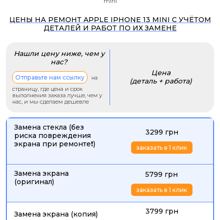
mini
ЦЕНЫ НА РЕМОНТ APPLE IPHONE 13 MINI С УЧЁТОМ
ДЕТАЛЕЙ И РАБОТ ПО ИХ ЗАМЕНЕ
Нашли цену ниже, чем у
нас?
Цена
Отправьте нам ссылку
на
(деталь + работа)
страницу, где цена и срок
выполнения заказа лучше, чем у
нас, и мы сделаем дешевле
Замена стекла (без
3299 грн
риска повреждения
экрана при ремонте❗)
заказать в 1 клик
Замена экрана
5799 грн
(оригинал)
заказать в 1 клик
3799 грн
Замена экрана (копия)