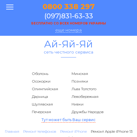
0800 338 297
(097)831-63-33
БЕСПЛАТНО СО ВСЕХ НОМЕРОВ УКРАИНЫ
еще номера
Ай-Яй-Яй
сеть честного сервиса
Оболонь
Минская
Осокорки
Позняки
Олимпийская
Льва Толстого
Дарница
Левобережная
Шулявская
Нивки
Печерская
Дружбы Народов
Тут может быть Ваш сервис
Главная
Ремонт телефонов
Ремонт iPhone
Ремонт Apple iPhone 13