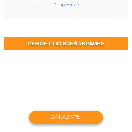
Подробнее
Снимите чехол.
Выключите свой iPhone как можно скорее.
Используйте бумажное полотенце, чтобы впитать
лишнюю воду.
Извлеките SIM-карту.
РЕМОНТ ПО ВСЕЙ УКРАИНЕ
Не кладите телефон в рис. Рис расширяется и
может вызвать повреждение.
Не используйте фен, так как тепло также может
повредить компоненты.
Все iPhone имеют индикатор контакта с жидкостью (LCI),
который показывает, подвергались ли внутренние
компоненты iPhone воздействию влаги. Чтобы проверить
LCI, просто:
Извлеките SIM-карту из лотка с помощью
специальной скрепки.
ЗАКАЗАТЬ
Сняв лоток, посветите туда фонариком и найдите
точку красного цвета. Красный - плохой знак. Если вы
видите белый или серебристый цвет, ваш
телефон
в