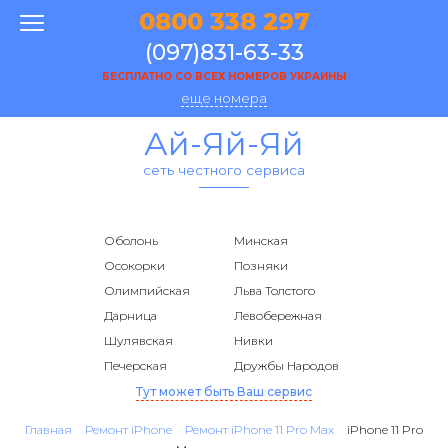
0800 338 297
(097)831-63-33
БЕСПЛАТНО СО ВСЕХ НОМЕРОВ УКРАИНЫ
еще номера
Ай-Яй-Яй
сеть честного сервиса
Оболонь
Минская
Осокорки
Позняки
Олимпийская
Льва Толстого
Дарница
Левобережная
Шулявская
Нивки
Печерская
Дружбы Народов
Тут может быть Ваш сервис
Главная
Ремонт iPhone
Ремонт iPhone 11 Pro Max
iPhone 11 Pro