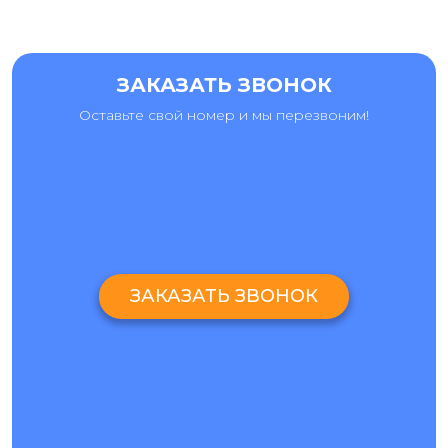
порядке.
То, что вы видите красную точку, не означает, что ваш
телефон сломан. Это означает только то, что внутренние
ЗАКАЗАТЬ ЗВОНОК
компоненты вашего телефона подверглись воздействию
влаги.
Возможно, повреждение водой не привело к
Оставьте свой номер и мы перезвоним!
срабатыванию LCI. В этом случае вы должны знать о
других признаках повреждения водой, таких как:
Проблемы с питанием и запуском;
Предупреждающие сообщения;
Полосы на дисплее;
Динамик издает гудящие звуки.
ЗАКАЗАТЬ ЗВОНОК
Кроме этого, если айфон 11 про макс упал в воду и
случился удар, вам может понадобиться
замена стекла
iPhone 11 Pro Max.
В IPHONE 11 PRO MAX ПОПАЛА ВОДА. ЧТО ДЕЛАТЬ?
Хорошая новость в том, что iPhone довольно устойчив к
повреждениям влагой. Даже старые модели, которые не
являются водонепроницаемыми, могут прийти в норму,