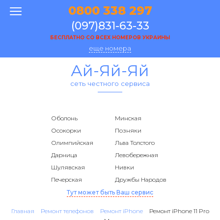
0800 338 297
(097)831-63-33
БЕСПЛАТНО СО ВСЕХ НОМЕРОВ УКРАИНЫ
еще номера
Ай-Яй-Яй
сеть честного сервиса
Оболонь
Минская
Осокорки
Позняки
Олимпийская
Льва Толстого
Дарница
Левобережная
Шулявская
Нивки
Печерская
Дружбы Народов
Тут может быть Ваш сервис
Главная
Ремонт телефонов
Ремонт iPhone
Ремонт iPhone 11 Pro