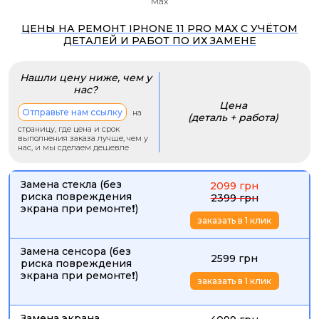
Max
ЦЕНЫ НА РЕМОНТ IPHONE 11 PRO MAX С УЧЁТОМ
ДЕТАЛЕЙ И РАБОТ ПО ИХ ЗАМЕНЕ
Нашли цену ниже, чем у
нас?
Цена
Отправьте нам ссылку
на
(деталь + работа)
страницу, где цена и срок
выполнения заказа лучше, чем у
нас, и мы сделаем дешевле
Замена стекла (без
2099 грн
риска повреждения
2399 грн
экрана при ремонте❗)
заказать в 1 клик
Замена сенсора (без
2599 грн
риска повреждения
экрана при ремонте❗)
заказать в 1 клик
Замена экрана