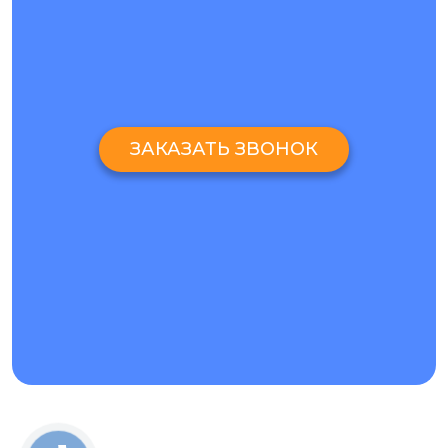
ЗАКАЗАТЬ ЗВОНОК
ЗАМЕНА СТЕКЛА НА IPHONE 11 PRO MAX. ЧЕМ
ОТЛИЧАЕТСЯ ОТ ЗАМЕНЫ ДИСПЛЕЯ?
Замена стекла iPhone 11 Pro Max — это сложная
технологическая процедура, которая отличается от
полной замены экрана. В данном случае сохраняется
оригинальная матрица, а меняется только поврежденное
стекло. В среднем, чтобы поменять стекло айфон 11 про
макс, требуется около 4–5 часов. Основные этапы
ремонта:
Разбор Айфон 11 Pro Max и демонтаж дисплея —
около 40 минут
Отделение рамки дисплейного модуля — 40 минут