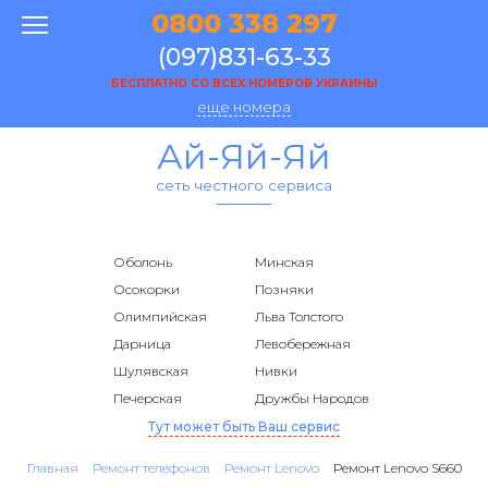
0800 338 297
(097)831-63-33
БЕСПЛАТНО СО ВСЕХ НОМЕРОВ УКРАИНЫ
еще номера
Ай-Яй-Яй
сеть честного сервиса
Оболонь
Минская
Осокорки
Позняки
Олимпийская
Льва Толстого
Дарница
Левобережная
Шулявская
Нивки
Печерская
Дружбы Народов
Тут может быть Ваш сервис
Главная
Ремонт телефонов
Ремонт Lenovo
Ремонт Lenovo S660