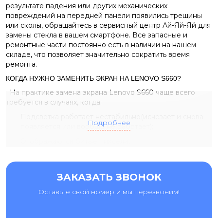
результате падения или других механических
повреждений на передней панели появились трещины
или сколы, обращайтесь в сервисный центр Ай-Яй-Яй для
замены стекла в вашем смартфоне. Все запасные и
ремонтные части постоянно есть в наличии на нашем
складе, что позволяет значительно сократить время
ремонта.
КОГДА НУЖНО ЗАМЕНИТЬ ЭКРАН НА LENOVO S660?
На практике замена экрана Lenovo S660 чаще всего
требуется в случаях, когда:
Подсветка работает нестабильно(исчезает и снова
Подробнее
появляется или вообще не работает);
Отображаются битые пиксели;
Сенсор не реагирует на прикосновения по всему
экрану или в некоторых областях;
ЗАКАЗАТЬ ЗВОНОК
На экране появляются черные точки или полосы
разного размера.
Оставьте свой номер и мы перезвоним!
Специалисты сервисных центров Ай-Яй-Яй могут
заменить дисплей на Lenovo S660 всего за несколько