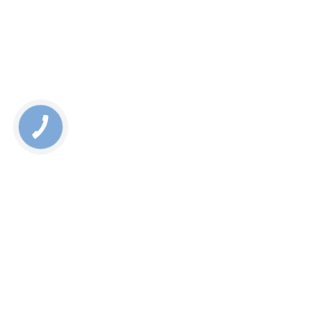
Вы получите телефон на замену;
После ремонта вы получите гарантию;
Мы также предлагаем услугу курьерской доставки
устройства в ремонт по Киеву;
Компания работает с 2012 года и имеет большой
опыт в ремонте смартфонов.
Также компания предлагает специальную акцию со
скидкой 10% ежедневно с Ай-Яй-Яй до 11:30. Если у вас
возникли вопросы, вы можете задать их в онлайн-чате на
сайте!