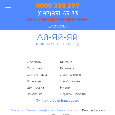
0800 338 297
(097)831-63-33
БЕЗКОШТОВНО ЗІ ВСІХ НОМЕРІВ УКРАЇНИ
ще номери
Ай-Яй-Яй
мережа чесного сервісу
Оболонь
Мінська
Осокорки
Позняки
Олимпійська
Льва Толстого
Дарниця
Лівобережна
Шулявська
Нивки
Печерська
Дружби Народів
Тут може бути Ваш сервіс
Головна
Ремонт телефонів
Ремонт Lenovo
Ремонт Lenovo