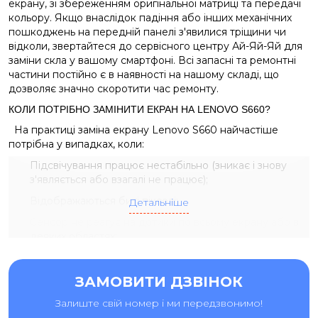
екрану, зі збереженням оригінальної матриці та передачі
кольору. Якщо внаслідок падіння або інших механічних
пошкоджень на передній панелі з'явилися тріщини чи
відколи, звертайтеся до сервісного центру Ай-Яй-Яй для
заміни скла у вашому смартфоні. Всі запасні та ремонтні
частини постійно є в наявності на нашому складі, що
дозволяє значно скоротити час ремонту.
КОЛИ ПОТРІБНО ЗАМІНИТИ ЕКРАН НА LENOVO S660?
На практиці заміна екрану Lenovo S660 найчастіше
потрібна у випадках, коли:
Підсвічування працює нестабільно (зникає і знову
з'являється або взагалі не працює);
Відображаються биті пікселі;
Детальніше
Сенсор не реагує на дотики по всьому екрану або в
деяких областях;
На екрані з'являються чорні точки або смуги різного
розміру.
ЗАМОВИТИ ДЗВІНОК
Фахівці сервісних центрів Ай-Яй-Яй можуть замінити
Залиште свій номер і ми передзвонимо!
дисплей на Lenovo S660 всього за кілька годин,