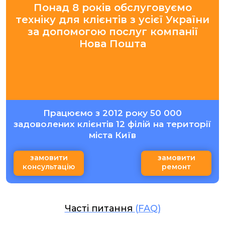
Понад 8 років обслуговуємо
техніку для клієнтів з усієї України
за допомогою послуг компанії
Нова Пошта
Працюємо з 2012 року 50 000
задоволених клієнтів 12 філій на території
міста Київ
замовити
замовити
консультацію
ремонт
Часті питання
(FAQ)