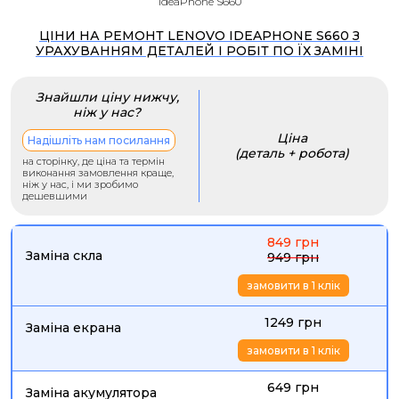
IdeaPhone S660
ЦІНИ НА РЕМОНТ LENOVO IDEAPHONE S660 З
УРАХУВАННЯМ ДЕТАЛЕЙ І РОБІТ ПО ЇХ ЗАМІНІ
Знайшли ціну нижчу,
ніж у нас?
Ціна
Надішліть нам посилання
(деталь + робота)
на сторінку, де ціна та термін
виконання замовлення краще,
ніж у нас, і ми зробимо
дешевшими
849 грн
Заміна скла
949 грн
замовити в 1 клік
1249 грн
Заміна екрана
замовити в 1 клік
649 грн
Заміна акумулятора