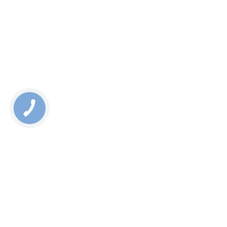
Ви отримаєте телефон на заміну;
Після ремонту ви отримаєте гарантію;
Ми також пропонуємо послугу кур'єрської доставки
пристрою в ремонт по Києву;
Компанія працює з 2012 року і має великий досвід в
ремонті смартфонів.
Також компанія пропонує спеціальну акцію зі знижкою
10% щодня з 10:30 до 11:30. Якщо у вас виникли питання,
ви можете задати їх в онлайн-чаті на сайті!