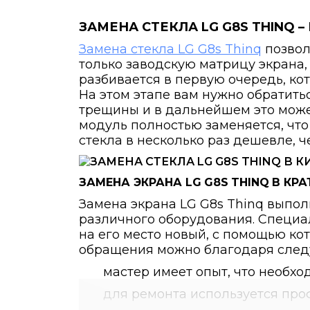
ЗАМЕНА СТЕКЛА
LG
G
8
S
THINQ
–
Замена стекла LG G8s Thinq
позвол
только заводскую матрицу экрана,
разбивается в первую очередь, к
На этом этапе вам нужно обратить
трещины и в дальнейшем это може
модуль полностью заменяется, что
стекла в несколько раз дешевле, ч
ЗАМЕНА ЭКРАНА
LG
G
8
S
THINQ
В КР
Замена экрана LG G8s Thinq выпо
различного оборудования. Специал
на его место новый, с помощью ко
обращения можно благодаря след
мастер имеет опыт, что необхо
для ремонта используется пр