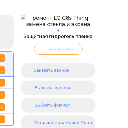
+
Защитная гидрогель пленка
смотреть ролик
ик
Заказать звонок
ик
ик
Вызвать курьера
ик
Выбрать филиал
ик
ик
Отправить по Новой Почте