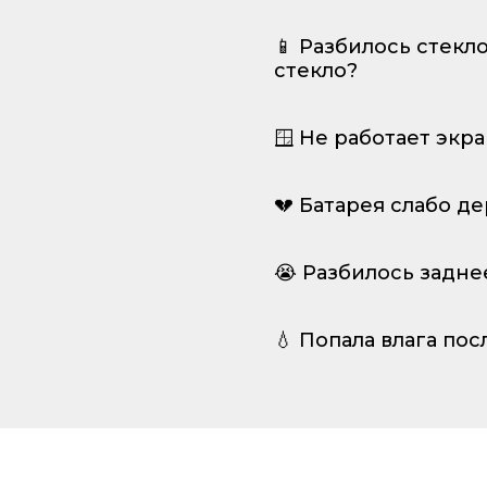
📱 Разбилось стекл
стекло?
🪟 Не работает экр
💔 Батарея слабо д
😭 Разбилось задне
💧 Попала влага пос