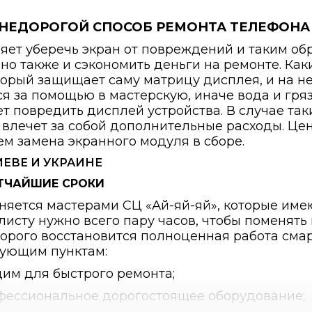
 НЕДОРОГОЙ СПОСОБ РЕМОНТА ТЕЛЕФОНА
яет уберечь экран от повреждений и таким об
 но также и сэкономить деньги на ремонте. Ка
оторый защищает саму матрицу дисплея, и на 
ся за помощью в мастерскую, иначе вода и гряз
т повредить дисплей устройства. В случае т
 влечет за собой дополнительные расходы. Це
ем замена экранного модуля в сборе.
АТЧАЙШИЕ СРОКИ
лняется мастерами СЦ «Ай-яй-яй», которые им
исту нужно всего пару часов, чтобы поменять
торого восстановится полноценная работа смар
ующим пунктам:
дим для быстрого ремонта;
офессиональное дорогостоящее оборудование;