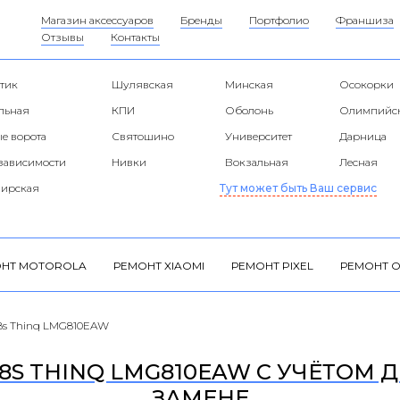
Магазин аксессуаров
Бренды
Портфолио
Франшиза
Отзывы
Контакты
тик
Шулявская
Минская
Осокорки
альная
КПИ
Оболонь
Олимпийс
е ворота
Святошино
Университет
Дарница
езависимости
Нивки
Вокзальная
Лесная
ирская
Тут может быть Ваш сервис
НТ MOTOROLA
РЕМОНТ XIAOMI
РЕМОНТ PIXEL
РЕМОНТ O
8s Thinq LMG810EAW
8S THINQ LMG810EAW С УЧЁТОМ Д
ЗАМЕНЕ