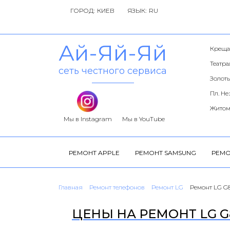
ГОРОД:
ЯЗЫК:
Ай-Яй-Яй
Креща
Театр
сеть честного сервиса
Золоты
Пл. Н
Житом
Мы в Instagram
Мы в YouTube
РЕМОНТ APPLE
РЕМОНТ SAMSUNG
РЕМО
Главная
Ремонт телефонов
Ремонт LG
Ремонт LG G
ЦЕНЫ НА РЕМОНТ LG G