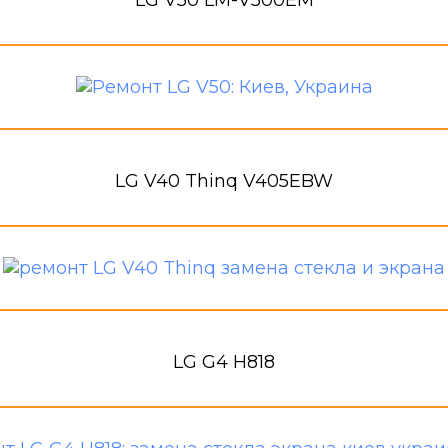
LG V50 LM-V500EM
LG V40 Thinq V405EBW
LG G4 H818