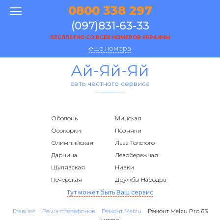
0800 338 297
(097)831-63-33
БЕСПЛАТНО СО ВСЕХ НОМЕРОВ УКРАИНЫ
еще номера
Ай-Яй-Яй
сеть честного сервиса
Оболонь
Минская
Осокорки
Позняки
Олимпийская
Льва Толстого
Дарница
Левобережная
Шулявская
Нивки
Печерская
Дружбы Народов
Тут может быть Ваш сервис
Главная
Ремонт телефонов
Ремонт Meizu
Ремонт Meizu Pro 6S