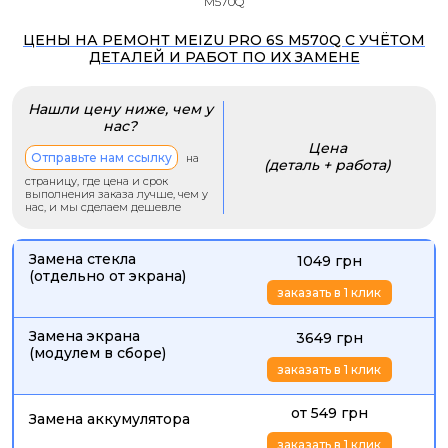
M570Q
ЦЕНЫ НА РЕМОНТ MEIZU PRO 6S M570Q С УЧЁТОМ
ДЕТАЛЕЙ И РАБОТ ПО ИХ ЗАМЕНЕ
Нашли цену ниже, чем у
нас?
Цена
Отправьте нам ссылку
на
(деталь + работа)
страницу, где цена и срок
выполнения заказа лучше, чем у
нас, и мы сделаем дешевле
Замена стекла
1049 грн
(отдельно от экрана)
заказать в 1 клик
Замена экрана
3649 грн
(модулем в сборе)
заказать в 1 клик
от 549 грн
Замена аккумулятора
заказать в 1 клик