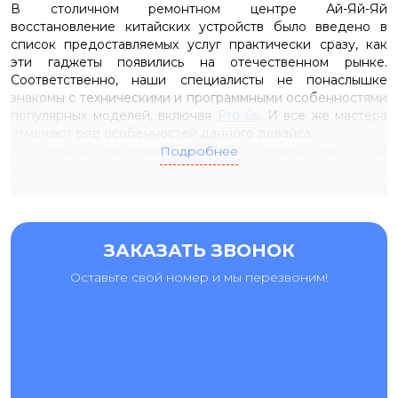
В столичном ремонтном центре Ай-Яй-Яй
восстановление китайских устройств было введено в
список предоставляемых услуг практически сразу, как
эти гаджеты появились на отечественном рынке.
Соответственно, наши специалисты не понаслышке
знакомы с техническими и программными особенностями
популярных моделей, включая
Pro 6s
. И все же мастера
отмечают ряд особенностей данного девайса:
1. Крупный сенсорный дисплей. Крупный емкостный
Подробнее
экран подвергается большому количеству вредоносного
внешнего влияния, благодаря чему на нем появляются
разнообразные трещины, сколы и вмятины.
Отремонтировать подобные неисправности можно
только заменой дисплея или переустановкой
стекла
, если
ЗАКАЗАТЬ ЗВОНОК
повреждения сосредоточены только на внешней
оболочке.
Оставьте свой номер и мы перезвоним!
2. Емкий аккумулятор. Если на корпусе устройства
появились желтоватые пятна с кислотным запахом,
вздулась задняя панель или же заметно сократилось
время автономной работы, значит, можно говорить о