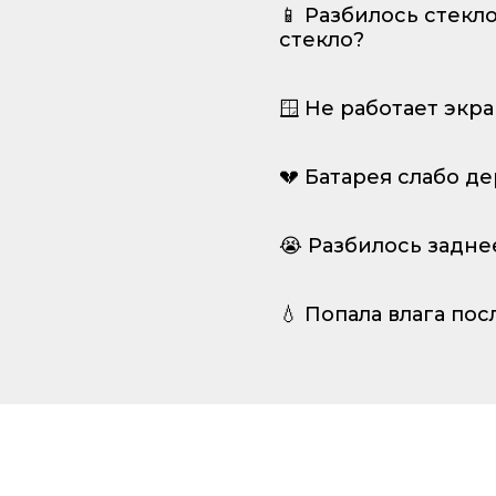
📱 Разбилось стекл
стекло?
🪟 Не работает экр
💔 Батарея слабо д
😭 Разбилось задне
💧 Попала влага пос