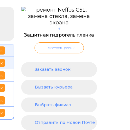
+
Защитная гидрогель пленка
смотреть ролик
ик
ик
Заказать звонок
ик
Вызвать курьера
ик
ик
Выбрать филиал
ик
Отправить по Новой Почте