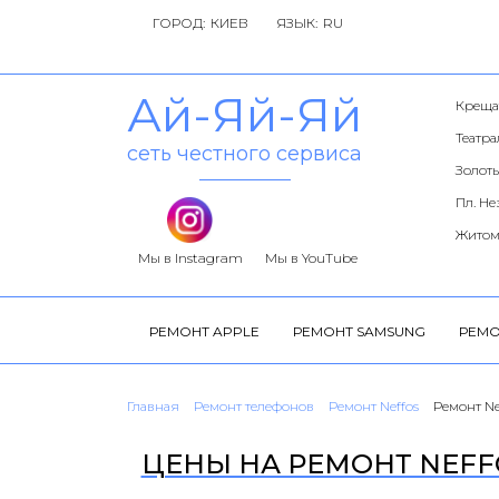
ГОРОД:
ЯЗЫК:
Ай-Яй-Яй
Креща
Театр
сеть честного сервиса
Золоты
Пл. Н
Житом
Мы в Instagram
Мы в YouTube
РЕМОНТ APPLE
РЕМОНТ SAMSUNG
РЕМО
Главная
Ремонт телефонов
Ремонт Neffos
Ремонт Ne
ЦЕНЫ НА РЕМОНТ NEFFO