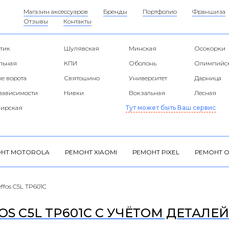
Магазин аксессуаров
Бренды
Портфолио
Франшиза
Отзывы
Контакты
тик
Шулявская
Минская
Осокорки
альная
КПИ
Оболонь
Олимпийс
е ворота
Святошино
Университет
Дарница
езависимости
Нивки
Вокзальная
Лесная
ирская
Тут может быть Ваш сервис
НТ MOTOROLA
РЕМОНТ XIAOMI
РЕМОНТ PIXEL
РЕМОНТ O
ffos C5L TP601C
S C5L TP601C С УЧЁТОМ ДЕТАЛЕЙ