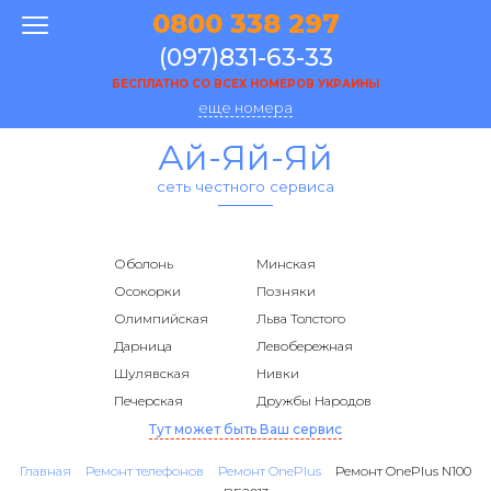
0800 338 297
(097)831-63-33
БЕСПЛАТНО СО ВСЕХ НОМЕРОВ УКРАИНЫ
еще номера
Ай-Яй-Яй
сеть честного сервиса
Оболонь
Минская
Осокорки
Позняки
Олимпийская
Льва Толстого
Дарница
Левобережная
Шулявская
Нивки
Печерская
Дружбы Народов
Тут может быть Ваш сервис
Главная
Ремонт телефонов
Ремонт OnePlus
Ремонт OnePlus N100