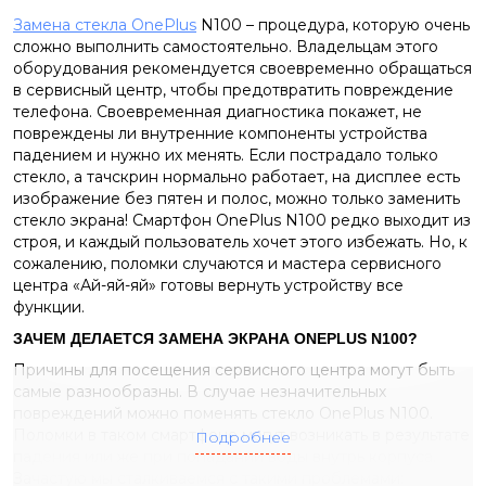
Замена стекла OnePlus
N100 – процедура, которую очень
сложно выполнить самостоятельно. Владельцам этого
оборудования рекомендуется своевременно обращаться
в сервисный центр, чтобы предотвратить повреждение
телефона. Своевременная диагностика покажет, не
повреждены ли внутренние компоненты устройства
падением и нужно их менять. Если пострадало только
стекло, а тачскрин нормально работает, на дисплее есть
изображение без пятен и полос, можно только заменить
стекло экрана! Смартфон OnePlus N100 редко выходит из
строя, и каждый пользователь хочет этого избежать. Но, к
сожалению, поломки случаются и мастера сервисного
центра «Ай-яй-яй» готовы вернуть устройству все
функции.
ЗАЧЕМ ДЕЛАЕТСЯ ЗАМЕНА ЭКРАНА
ONEPLUS
N
100?
Причины для посещения сервисного центра могут быть
самые разнообразны. В случае незначительных
повреждений можно поменять стекло OnePlus N100.
Поломки в таком смартфоне могут возникать в результате
Подробнее
падения или же при попадании воды внутрь корпуса.
Зачастую мы сталкиваемся с такими проблемами: