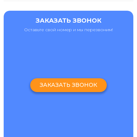
неисправность тачскрина или экрана смартфона;
коррозия на деталях вследствие залития устройства
ЗАКАЗАТЬ ЗВОНОК
жидкостью.
Оставьте свой номер и мы перезвоним!
ПРЕИМУЩЕСТВА РЕМОНТА
ONEPLUS
N
100 В
ПРОФЕССИОНАЛЬНОЙ МАСТЕРСКОЙ
Причины обращения в сервис-центр «Ай-яй-яй»:
Доставка техники на ремонт по Киеву для экономии
вашего время. Курьер заберет смартфон по любому
адресу и также доставит его обратно после ремонта.
ЗАКАЗАТЬ ЗВОНОК
Экспресс-ремонт. Мы используем комплектующие с
личного склада, что существенно влияет на скорость
ремонта.
Качественное обслуживание. Мы уверены деталях,
которые устанавливаем, а также, в инструментах и
квалификации наших инженеров. Поэтому,
независимо от того, какую услугу вы закажете -
замену экрана OnePlus
N100 или замену батареи, она
будет выполнена максимально качественно.