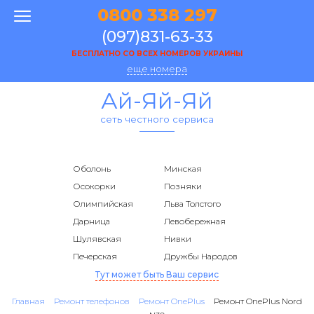
0800 338 297
(097)831-63-33
БЕСПЛАТНО СО ВСЕХ НОМЕРОВ УКРАИНЫ
еще номера
Ай-Яй-Яй
сеть честного сервиса
Оболонь
Минская
Осокорки
Позняки
Олимпийская
Льва Толстого
Дарница
Левобережная
Шулявская
Нивки
Печерская
Дружбы Народов
Тут может быть Ваш сервис
Главная
Ремонт телефонов
Ремонт OnePlus
Ремонт OnePlus Nord