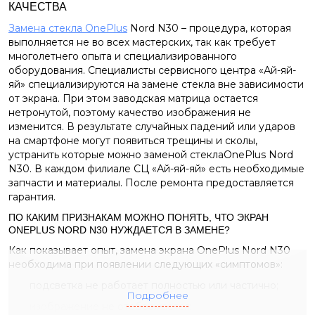
КАЧЕСТВА
Замена стекла OnePlus
Nord N30 – процедура, которая
выполняется не во всех мастерских, так как требует
многолетнего опыта и специализированного
оборудования. Специалисты сервисного центра «Ай-яй-
яй» специализируются на замене стекла вне зависимости
от экрана. При этом заводская матрица остается
нетронутой, поэтому качество изображения не
изменится. В результате случайных падений или ударов
на смартфоне могут появиться трещины и сколы,
устранить которые можно заменой стеклаOnePlus Nord
N30. В каждом филиале СЦ «Ай-яй-яй» есть необходимые
запчасти и материалы. После ремонта предоставляется
гарантия.
ПО КАКИМ ПРИЗНАКАМ МОЖНО ПОНЯТЬ, ЧТО ЭКРАН
ONEPLUS NORD N30 НУЖДАЕТСЯ В ЗАМЕНЕ?
Как показывает опыт, замена экрана OnePlus Nord N30
необходима при появлении следующих «симптомов»:
подсветка не работает полностью или частично;
Подробнее
изображение не отображается;