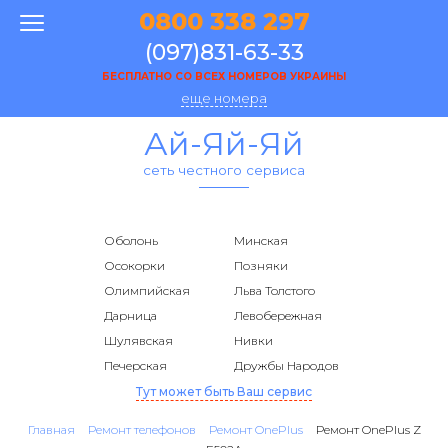
0800 338 297
(097)831-63-33
БЕСПЛАТНО СО ВСЕХ НОМЕРОВ УКРАИНЫ
еще номера
Ай-Яй-Яй
сеть честного сервиса
Оболонь
Минская
Осокорки
Позняки
Олимпийская
Льва Толстого
Дарница
Левобережная
Шулявская
Нивки
Печерская
Дружбы Народов
Тут может быть Ваш сервис
Главная
Ремонт телефонов
Ремонт OnePlus
Ремонт OnePlus Z