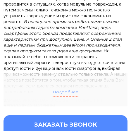
проводится в ситуациях, когда модуль не поврежден, а
путем замены только тачскрина можно полностью
устранить повреждение и при этом сэкономить на
ремонте.
В последнее время потребителями высоко
востребованы гаджеты компании ВанПлюс, ведь
смартфоны этого бренда представляют современные
характеристики при доступной цене. А OnePlus Z стал
еще и первым бюджетным девайсом производителя,
сделав продукты такого рода еще доступнее.
Не
отказывайте себе в возможности сохранить
оригинальный экран и невероятную выгоду от сочетания
доступности и функциональности смартфона, выбирая
при возможности замену отдельно только стекла. А наши
мастера позаботятся о том, чтобы такая опция была Вам
доступна, если дисплея остался поврежден лишь
поверхностно.
Подробнее
ЗАМЕНА ЭКРАНА ВАНПЛЮС ЗЕТ – ТОЛЬКО ПРИ
НЕПОЛАДКАХ МАТРИЦЫ
Воспользоваться более целесообразным и выгодным
ЗАКАЗАТЬ ЗВОНОК
вариантом восстановления гаджета возможно благодаря