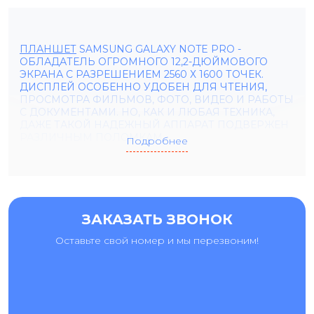
ПЛАНШЕТ
SAMSUNG GALAXY NOTE PRO -
ОБЛАДАТЕЛЬ ОГРОМНОГО 12,2-ДЮЙМОВОГО
ЭКРАНА С РАЗРЕШЕНИЕМ 2560 Х 1600 ТОЧЕК.
ДИСПЛЕЙ ОСОБЕННО УДОБЕН ДЛЯ ЧТЕНИЯ,
ПРОСМОТРА ФИЛЬМОВ, ФОТО, ВИДЕО И РАБОТЫ
С ДОКУМЕНТАМИ. НО, КАК И ЛЮБАЯ ТЕХНИКА,
ДАЖЕ ТАКОЙ НАДЕЖНЫЙ АППАРАТ ПОДВЕРЖЕН
РАЗЛИЧНЫМ ПОЛОМКАМ.
Подробнее
Стоимость замены стекла Samsung Galaxy Note Pro
немного ниже, чем стоимость полной замены экрана. К
ЗАКАЗАТЬ ЗВОНОК
тому же, у нас постоянно в наличии необходимые детали
Оставьте свой номер и мы перезвоним!
и материалы для починки.
КОГДА ТРЕБУЕТСЯ ЗАМЕНА ЭКРАНА SAMSUNG
GALAXY NOTE PRO?
Признаки, которые свидетельствуют о необходимой