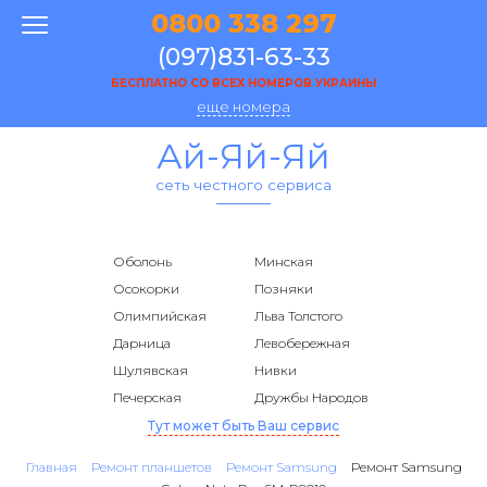
0800 338 297
(097)831-63-33
БЕСПЛАТНО СО ВСЕХ НОМЕРОВ УКРАИНЫ
еще номера
Ай-Яй-Яй
сеть честного сервиса
Оболонь
Минская
Осокорки
Позняки
Олимпийская
Льва Толстого
Дарница
Левобережная
Шулявская
Нивки
Печерская
Дружбы Народов
Тут может быть Ваш сервис
Главная
Ремонт планшетов
Ремонт Samsung
Ремонт Samsung