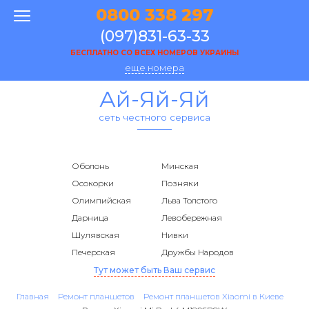
0800 338 297
(097)831-63-33
БЕСПЛАТНО СО ВСЕХ НОМЕРОВ УКРАИНЫ
еще номера
Ай-Яй-Яй
сеть честного сервиса
Оболонь
Минская
Осокорки
Позняки
Олимпийская
Льва Толстого
Дарница
Левобережная
Шулявская
Нивки
Печерская
Дружбы Народов
Тут может быть Ваш сервис
Главная
Ремонт планшетов
Ремонт планшетов Xiaomi в Киеве