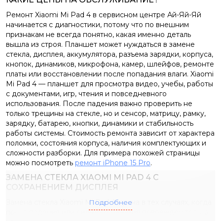
Ремонт Xiaomi Mi Pad 4 в сервисном центре Ай-Яй-Яй
начинается с диагностики, потому что по внешним
признакам не всегда понятно, какая именно деталь
вышла из строя. Планшет может нуждаться в замене
стекла, дисплея, аккумулятора, разъема зарядки, корпуса,
кнопок, динамиков, микрофона, камер, шлейфов, ремонте
платы или восстановлении после попадания влаги. Xiaomi
Mi Pad 4 — планшет для просмотра видео, учебы, работы
с документами, игр, чтения и повседневного
использования. После падения важно проверить не
только трещины на стекле, но и сенсор, матрицу, рамку,
зарядку, батарею, кнопки, динамики и стабильность
работы системы. Стоимость ремонта зависит от характера
поломки, состояния корпуса, наличия комплектующих и
сложности разборки. Для примера похожей страницы
можно посмотреть
ремонт iPhone 15 Pro
.
ЗАМЕНА СТЕКЛА XIAOMI MI PAD 4 С
СОХРАНЕНИЕМ ДИСПЛЕЯ
Замена стекла Xiaomi Mi Pad 4 нужна в тех случаях, когда
Подробнее
после падения или сильного нажатия поврежден только