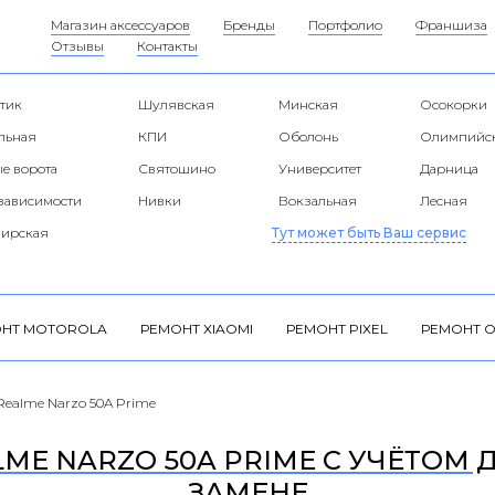
Магазин аксессуаров
Бренды
Портфолио
Франшиза
Отзывы
Контакты
тик
Шулявская
Минская
Осокорки
альная
КПИ
Оболонь
Олимпийс
е ворота
Святошино
Университет
Дарница
езависимости
Нивки
Вокзальная
Лесная
ирская
Тут может быть Ваш сервис
НТ MOTOROLA
РЕМОНТ XIAOMI
РЕМОНТ PIXEL
РЕМОНТ O
Realme Narzo 50A Prime
ME NARZO 50A PRIME С УЧЁТОМ Д
ЗАМЕНЕ