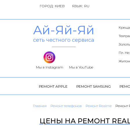
ГОРОД:
ЯЗЫК:
Ай-Яй-Яй
Креща
Театр
сеть честного сервиса
Золоты
Пл. Н
Житом
Мы в Instagram
Мы в YouTube
РЕМОНТ APPLE
РЕМОНТ SAMSUNG
РЕМО
Главная
Ремонт телефонов
Ремонт Realme
Ремонт 
ЦЕНЫ НА РЕМОНТ REAL