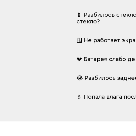
📱 Разбилось стекл
стекло?
🪟 Не работает экр
💔 Батарея слабо д
😭 Разбилось задне
💧 Попала влага пос