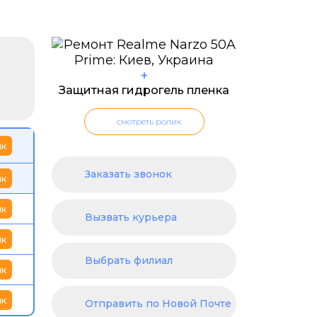
+
Защитная гидрогель пленка
смотреть ролик
ик
Заказать звонок
ик
ик
Вызвать курьера
ик
Выбрать филиал
ик
ик
Отправить по Новой Почте