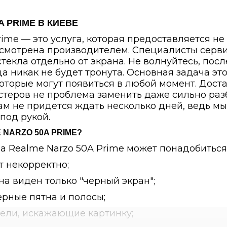
A PRIME В КИЕВЕ
ime — это услуга, которая предоставляется не в
усмотрена производителем. Специалисты серви
стекла отдельно от экрана. Не волнуйтесь, пос
ца никак не будет тронута. Основная задача эт
оторые могут появиться в любой момент. Дост
стеров не проблема заменить даже сильно разб
Вам не придется ждать несколько дней, ведь м
под рукой.
 NARZO 50A PRIME?
на Realme Narzo 50A Prime может понадобиться
т некорректно;
а виден только "черный экран";
ерные пятна и полосы;
ели, искажающие картинку;