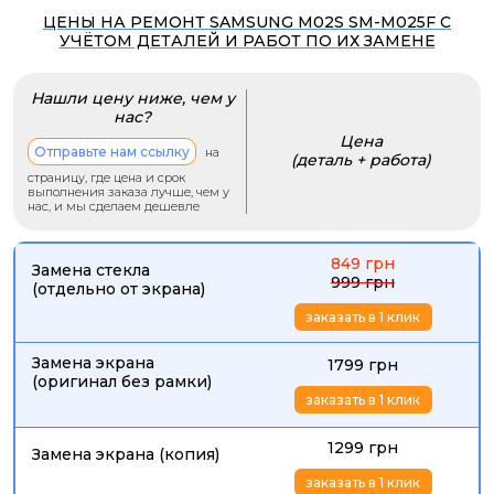
ЦЕНЫ НА РЕМОНТ SAMSUNG M02S SM-M025F С
УЧЁТОМ ДЕТАЛЕЙ И РАБОТ ПО ИХ ЗАМЕНЕ
Нашли цену ниже, чем у
нас?
Цена
Отправьте нам ссылку
на
(деталь + работа)
страницу, где цена и срок
выполнения заказа лучше, чем у
нас, и мы сделаем дешевле
849 грн
Замена стекла
999 грн
(отдельно от экрана)
заказать в 1 клик
Замена экрана
1799 грн
(оригинал без рамки)
заказать в 1 клик
1299 грн
Замена экрана (копия)
заказать в 1 клик