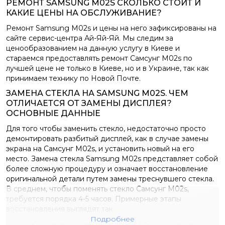
РЕМОНТ SAMSUNG M02S СКОЛЬКО СТОИТ И
КАКИЕ ЦЕНЫ НА ОБСЛУЖИВАНИЕ?
Ремонт Samsung M02s и цены на него зафиксированы на
сайте сервис-центра Ай-Яй-Яй. Мы следим за
ценообразованием на данную услугу в Киеве и
стараемся предоставлять ремонт Самсунг M02s по
лучшей цене не только в Киеве, но и в Украине, так как
принимаем технику по Новой Почте.
ЗАМЕНА СТЕКЛА НА SAMSUNG M02S. ЧЕМ
ОТЛИЧАЕТСЯ ОТ ЗАМЕНЫ ДИСПЛЕЯ?
ОСНОВНЫЕ ДАННЫЕ
Для того чтобы заменить стекло, недостаточно просто
демонтировать разбитый дисплей, как в случае замены
экрана на Самсунг M02s, и установить новый на его
место. Замена стекла Samsung M02s представляет собой
более сложную процедуру и означает восстановление
оригинальной детали путем замены треснувшего стекла.
В среднем, чтобы поменять стекло Самсунг M02s,
требуется порядка 4-5 часов. Примерные этапы
восстановления выглядят так:
Подробнее
разбор неисправного Самсунг M02s, демонтаж