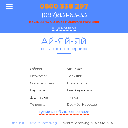
0800 338 297
(097)831-63-33
БЕСПЛАТНО СО ВСЕХ НОМЕРОВ УКРАИНЫ
еще номера
Ай-Яй-Яй
сеть честного сервиса
Оболонь
Минская
Осокорки
Позняки
Олимпийская
Льва Толстого
Дарница
Левобережная
Шулявская
Нивки
Печерская
Дружбы Народов
Тут может быть Ваш сервис
Главная
Ремонт Samsung
Ремонт Samsung M02s SM-M025F