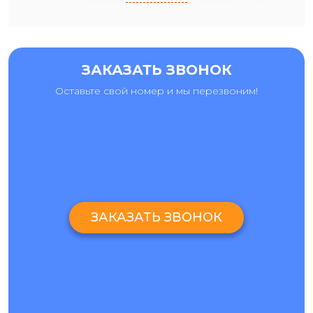
дисплея — 40 минут;
отделение рамки дисплейного модуля — 40 минут;
срезка разбитого стекла с разбитого экрана — 40
ЗАКАЗАТЬ ЗВОНОК
минут;
ламинация нового сенсорного стекла и установка на
Оставьте свой номер и мы перезвоним!
родную матрицу — 40 минут;
установка дисплейной рамки — 30 минут;
установка экранного блока с восстановленным
стеклом и сборка смартфона — 30 минут.
Для того чтобы узнать, можно ли заменить стекло на
Самсунг M02s, достаточно, чтобы:
телефон упал, стекло треснуло, но дисплей
ЗАКАЗАТЬ ЗВОНОК
полностью работает;
по стеклу пошла паутинка;
экран разбит, но картинка не имеет черных пятен,
артефактов и повреждений;
дисплей разбился, но сенсор работает идеально.