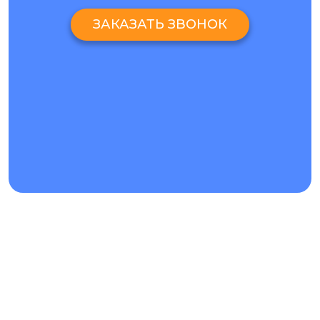
КАК ПРОВОДИТСЯ РЕМОНТ
TECNO POVA 3
В СЕРВИСНОМ
ЗАКАЗАТЬ ЗВОНОК
ЦЕНТРЕ «АЙ-ЯЙ-ЯЙ»?
Ремонт Tecno Pova 3 всегда начинается с диагностики.
Мастеру необходимо установить точную причину
поломки, чтобы провести качественный ремонт
телефона. Диагностика проводится бесплатно, а цены и
условия ремонта Tecno Pova 3 можно посмотреть на
сайте. Для ремонта используются качественные запчасти,
после устранения проблемы Вы получаете гарантию на
услугу и на установленные запчасти.