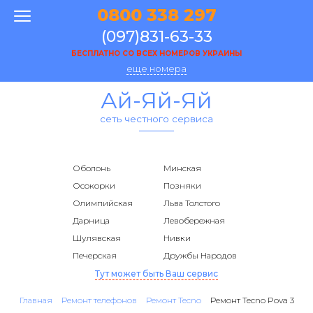
0800 338 297
(097)831-63-33
БЕСПЛАТНО СО ВСЕХ НОМЕРОВ УКРАИНЫ
еще номера
Ай-Яй-Яй
сеть честного сервиса
Оболонь
Минская
Осокорки
Позняки
Олимпийская
Льва Толстого
Дарница
Левобережная
Шулявская
Нивки
Печерская
Дружбы Народов
Тут может быть Ваш сервис
Главная
Ремонт телефонов
Ремонт Tecno
Ремонт Tecno Pova 3