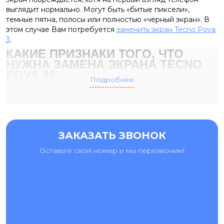
выглядит нормально. Могут быть «битые пиксели»,
темные пятна, полосы или полностью «черный экран». В
этом случае Вам потребуется
заменить экран Tecno Pova
3
.
КАКИЕ ПРИЗНАКИ ТОГО, ЧТО
НУЖНА ЗАМЕНА ЭКРАНА
TECNO
POVA 3?
Подробнее
Повреждение дисплеев чаще всего происходит в
результате несчастных случаев, таких как падение или
погружение устройства в воду. Дефект может
проявляться отсутствием изображения, отсутствием
реакции на нажатия, пятнами на экране. Это
ЗАКАЗАТЬ ЗВОНОК
повреждение делает невозможным использование
Оставьте свой номер и мы перезвоним!
телефона и требует немедленного ремонта.
Единственный способ исправить это – замена экрана
Tecno Pova 3. В нашем сервисном центре замена
дисплейного модуля проводится всего за несколько
часов, а после ремонта предоставляется гарантия.