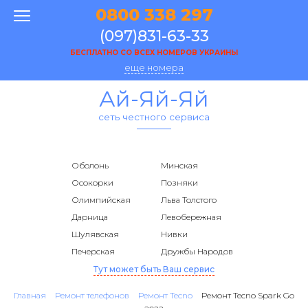
0800 338 297
(097)831-63-33
БЕСПЛАТНО СО ВСЕХ НОМЕРОВ УКРАИНЫ
еще номера
Ай-Яй-Яй
сеть честного сервиса
Оболонь
Минская
Осокорки
Позняки
Олимпийская
Льва Толстого
Дарница
Левобережная
Шулявская
Нивки
Печерская
Дружбы Народов
Тут может быть Ваш сервис
Главная
Ремонт телефонов
Ремонт Tecno
Ремонт Tecno Spark Go