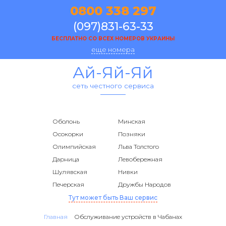
0800 338 297
(097)831-63-33
БЕСПЛАТНО СО ВСЕХ НОМЕРОВ УКРАИНЫ
еще номера
Ай-Яй-Яй
сеть честного сервиса
Оболонь
Минская
Осокорки
Позняки
Олимпийская
Льва Толстого
Дарница
Левобережная
Шулявская
Нивки
Печерская
Дружбы Народов
Тут может быть Ваш сервис
Главная
Обслуживание устройств в Чабанах