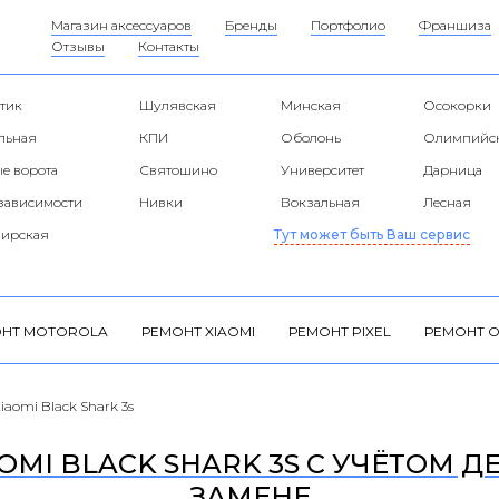
Магазин аксессуаров
Бренды
Портфолио
Франшиза
Отзывы
Контакты
тик
Шулявская
Минская
Осокорки
альная
КПИ
Оболонь
Олимпийс
е ворота
Святошино
Университет
Дарница
езависимости
Нивки
Вокзальная
Лесная
ирская
Тут может быть Ваш сервис
НТ MOTOROLA
РЕМОНТ XIAOMI
РЕМОНТ PIXEL
РЕМОНТ O
iaomi Black Shark 3s
MI BLACK SHARK 3S С УЧЁТОМ Д
ЗАМЕНЕ