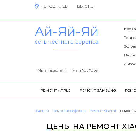
ГОРОД:
ЯЗЫК:
Ай-Яй-Яй
Креща
Театр
сеть честного сервиса
Золоты
Пл. Н
Житом
Мы в Instagram
Мы в YouTube
РЕМОНТ APPLE
РЕМОНТ SAMSUNG
РЕМО
Главная
Ремонт телефонов
Ремонт Xiaomi
Ремонт X
ЦЕНЫ НА РЕМОНТ XIAO