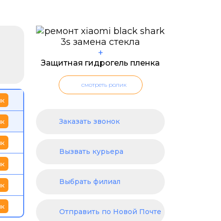
+
Защитная гидрогель пленка
смотреть ролик
ик
Заказать звонок
ик
ик
Вызвать курьера
ик
Выбрать филиал
ик
ик
Отправить по Новой Почте