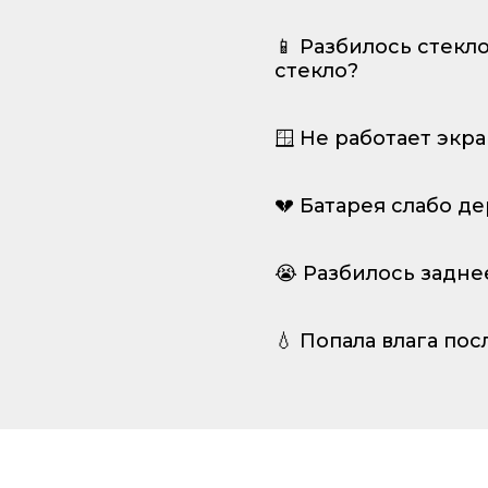
📱 Разбилось стекл
стекло?
🪟 Не работает экр
💔 Батарея слабо д
😭 Разбилось задне
💧 Попала влага пос