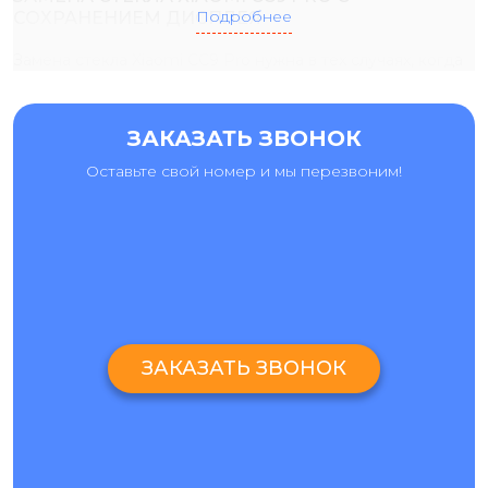
Подробнее
СОХРАНЕНИЕМ ДИСПЛЕЯ
Замена стекла Xiaomi CC9 Pro нужна в тех случаях, когда
после падения поврежден только наружный слой, а сам
дисплейный модуль остался исправным. Если
изображение четкое, нет черных пятен, цветных полос,
ЗАКАЗАТЬ ЗВОНОК
мерцания, затемнений и сенсор работает по всей
площади, можно заменить только стекло и сохранить
Оставьте свой номер и мы перезвоним!
родную матрицу.
Перед ремонтом мастер проверяет экран под разными
углами, тестирует сенсор, оценивает состояние рамки,
корпуса и посадку дисплейного модуля. Это важный этап,
потому что скрытые повреждения после удара могут
проявиться не сразу. Если дисплей Xiaomi CC9 Pro
работает корректно, замена стекла позволяет
восстановить внешний вид смартфона без полной
ЗАКАЗАТЬ ЗВОНОК
замены экранного модуля.
ЗАМЕНА ЭКРАНА И ЗАМЕНА ДИСПЛЕЯ XIAOMI
CC9 PRO
Замена экрана и замена дисплея Xiaomi CC9 Pro