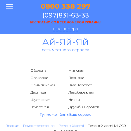
0800 338 297
(097)831-63-33
БЕСПЛАТНО СО ВСЕХ НОМЕРОВ УКРАИНЫ
еще номера
Ай-Яй-Яй
сеть честного сервиса
Оболонь
Минская
Осокорки
Позняки
Олимпийская
Льва Толстого
Дарница
Левобережная
Шулявская
Нивки
Печерская
Дружбы Народов
Тут может быть Ваш сервис
Главная
Ремонт телефонов
Ремонт Xiaomi
Ремонт Xiaomi Mi CC9