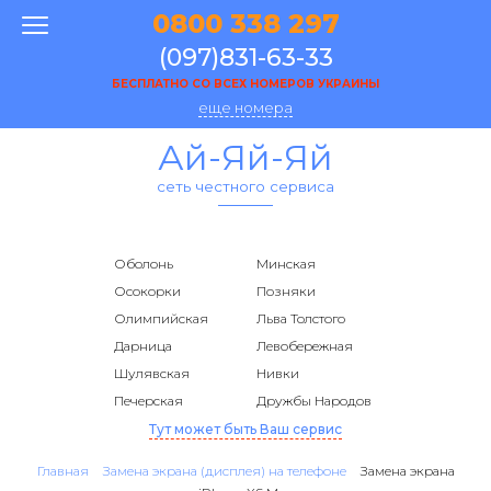
0800 338 297
(097)831-63-33
БЕСПЛАТНО СО ВСЕХ НОМЕРОВ УКРАИНЫ
еще номера
Ай-Яй-Яй
сеть честного сервиса
Оболонь
Минская
Осокорки
Позняки
Олимпийская
Льва Толстого
Дарница
Левобережная
Шулявская
Нивки
Печерская
Дружбы Народов
Тут может быть Ваш сервис
Главная
Замена экрана (дисплея) на телефоне
Замена экрана