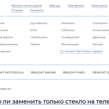
Магазин аксессуаров
Бренды
Портфолио
Франшиза
Отзывы
Контакты
тик
Шулявская
Минская
Осокорки
альная
КПИ
Оболонь
Олимпийс
е ворота
Святошино
Университет
Дарница
езависимости
Нивки
Вокзальная
Лесная
ирская
Тут может быть Ваш сервис
НТ MOTOROLA
РЕМОНТ XIAOMI
РЕМОНТ PIXEL
РЕМОНТ O
елефоне?
ли заменить только стекло на тел