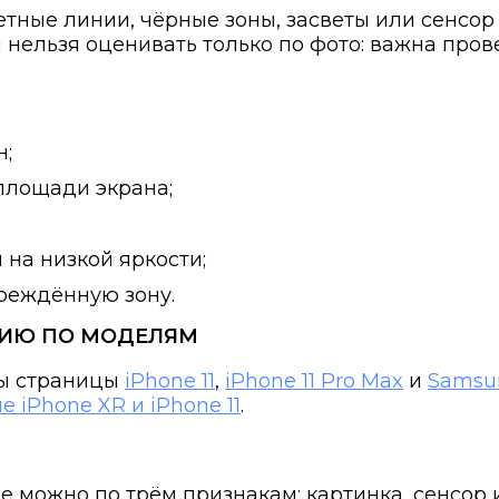
тные линии, чёрные зоны, засветы или сенсор
и нельзя оценивать только по фото: важна про
н;
площади экрана;
 на низкой яркости;
реждённую зону.
ЦИЮ ПО МОДЕЛЯМ
ны страницы
iPhone 11
,
iPhone 11 Pro Max
и
Samsun
 iPhone XR и iPhone 11
.
 можно по трём признакам: картинка, сенсор и