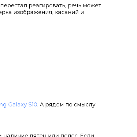
 перестал реагировать, речь может
верка изображения, касаний и
g Galaxy S10
. А рядом по смыслу
 наличие пятен или полос. Если