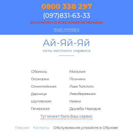
0800 338 297
(097)831-63-33
БЕСПЛАТНО СО ВСЕХ НОМЕРОВ УКРАИНЫ
еще номера
Ай-Яй-Яй
сеть честного сервиса
Оболонь
Минская
Осокорки
Позняки
Олимпийская
Льва Толстого
Дарница
Левобережная
Шулявская
Нивки
Печерская
Дружбы Народов
Тут может быть Ваш сервис
Главная
Контакты
Обслуживание устройств в Обухове