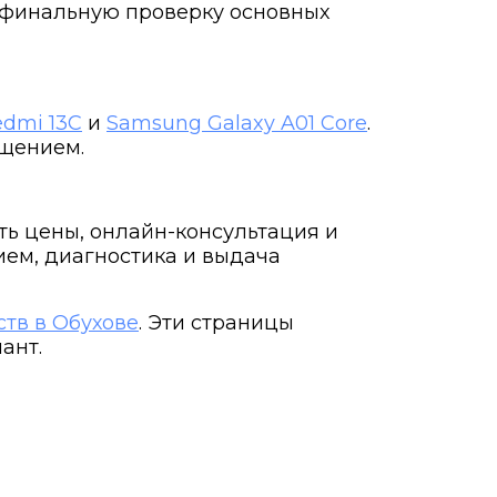
т финальную проверку основных
edmi 13C
и
Samsung Galaxy A01 Core
.
ащением.
сть цены, онлайн-консультация и
ием, диагностика и выдача
тв в Обухове
. Эти страницы
ант.