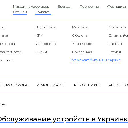
Магазин аксессуаров
Бренды
Портфолио
Франшиза
Отзывы
Контакты
тик
Шулявская
Минская
Осокорки
альная
КПИ
Оболонь
Олимпийс
е ворота
Святошино
Университет
Дарница
езависимости
Нивки
Вокзальная
Лесная
ирская
Тут может быть Ваш сервис
НТ MOTOROLA
РЕМОНТ XIAOMI
РЕМОНТ PIXEL
РЕМОНТ O
нке
Обслуживание устройств в Украинк