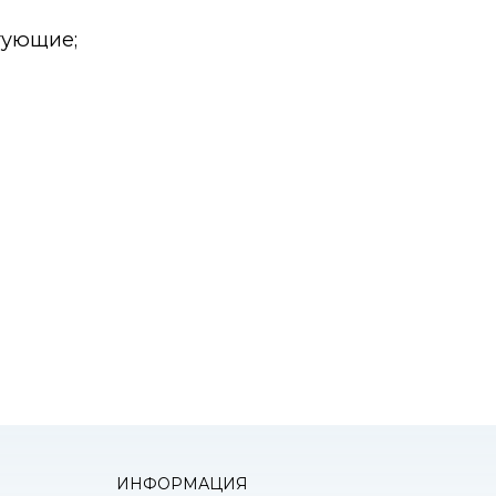
тующие;
К
оним!
ИНФОРМАЦИЯ