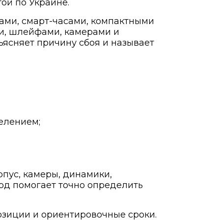
ой по Украине.
тами, смарт-часами, компактными
и, шлейфами, камерами и
ъясняет причину сбоя и называет
делением;
рпус, камеры, динамики,
од помогает точно определить
озиции и ориентировочные сроки.