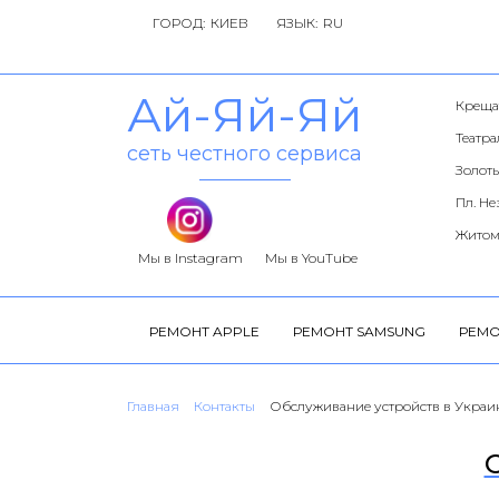
ГОРОД:
ЯЗЫК:
Ай-Яй-Яй
Креща
Театр
сеть честного сервиса
Золоты
Пл. Н
Житом
Мы в Instagram
Мы в YouTube
РЕМОНТ APPLE
РЕМОНТ SAMSUNG
РЕМО
Главная
Контакты
Обслуживание устройств в Украи