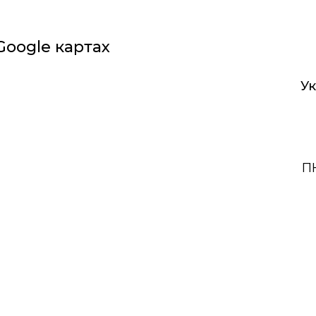
Google картах
У
П