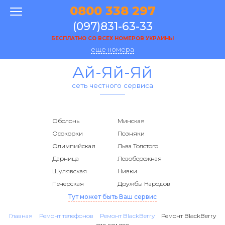
0800 338 297
(097)831-63-33
БЕСПЛАТНО СО ВСЕХ НОМЕРОВ УКРАИНЫ
еще номера
Ай-Яй-Яй
сеть честного сервиса
Оболонь
Минская
Осокорки
Позняки
Олимпийская
Льва Толстого
Дарница
Левобережная
Шулявская
Нивки
Печерская
Дружбы Народов
Тут может быть Ваш сервис
Главная
Ремонт телефонов
Ремонт BlackBerry
Ремонт BlackBerry