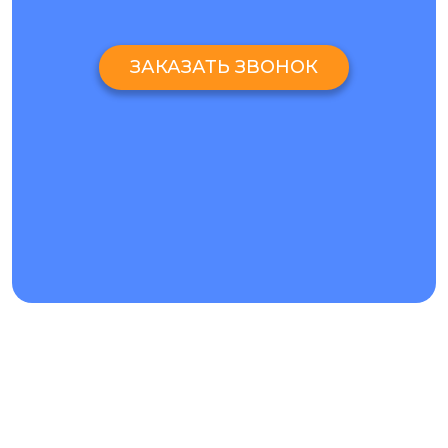
Чтобы отремонтировать Doogee S35 в нашей компании,
заполните форму на сайте, оставьте заявку у операторов
или посетите любую нашу мастерскую. Все офисы
ЗАКАЗАТЬ ЗВОНОК
расположены в густонаселенных районах Киева возле
метро, ​​что позволяет быстро к нам добраться. Также мы
ремонтируем Doogee S35 по всей Украине с помощью
Новой Почты. Почему стоит
заказывать ремонт Doogee
S35 у нас:
предоставляем бесплатную подробную диагностику;
даем гарантии на услуги;
мы используем качественные материалы,
у нас доступные цены;
курьерская доставка по Киеву.