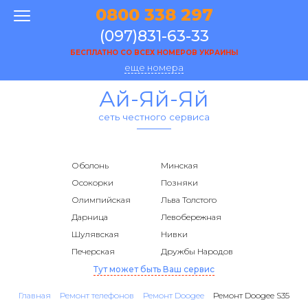
0800 338 297
(097)831-63-33
БЕСПЛАТНО СО ВСЕХ НОМЕРОВ УКРАИНЫ
еще номера
Ай-Яй-Яй
сеть честного сервиса
Оболонь
Минская
Осокорки
Позняки
Олимпийская
Льва Толстого
Дарница
Левобережная
Шулявская
Нивки
Печерская
Дружбы Народов
Тут может быть Ваш сервис
Главная
Ремонт телефонов
Ремонт Doogee
Ремонт Doogee S35