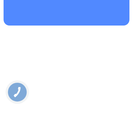
Восстановление устройства после попадания воды
Замена аккумулятора
Установка нового дисплейного модуля;
Перепрошивка.
Rate this page