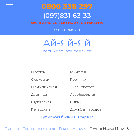
0800 338 297
(097)831-63-33
БЕСПЛАТНО СО ВСЕХ НОМЕРОВ УКРАИНЫ
еще номера
Ай-Яй-Яй
сеть честного сервиса
Оболонь
Минская
Осокорки
Позняки
Олимпийская
Льва Толстого
Дарница
Левобережная
Шулявская
Нивки
Печерская
Дружбы Народов
Тут может быть Ваш сервис
Главная
Ремонт телефонов
Ремонт Huawei
Ремонт Huawei Nova 8i