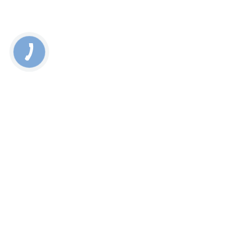
минут
Отделение рамки дисплейного модуля — 40 минут
Удаление разбитого стекла — 40 минут
Ламинация нового стекла — 40 минут
Сборка дисплейного блока — 30 минут
Финальная сборка смартфона — 30 минут
Каждый случай индивидуален, но в целом процесс
восстановления выглядит именно так.