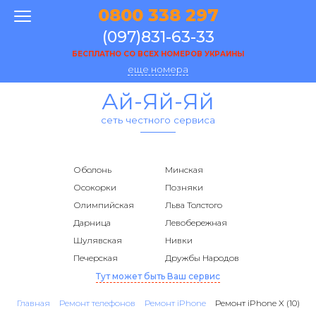
0800 338 297
(097)831-63-33
БЕСПЛАТНО СО ВСЕХ НОМЕРОВ УКРАИНЫ
еще номера
Ай-Яй-Яй
сеть честного сервиса
Оболонь
Минская
Осокорки
Позняки
Олимпийская
Льва Толстого
Дарница
Левобережная
Шулявская
Нивки
Печерская
Дружбы Народов
Тут может быть Ваш сервис
Главная
Ремонт телефонов
Ремонт iPhone
Ремонт iPhone X (10)