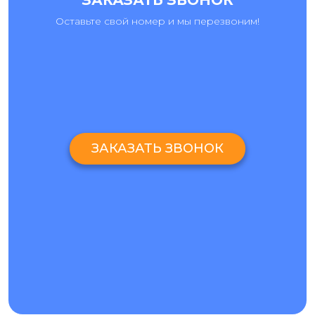
ЗАКАЗАТЬ ЗВОНОК
Оставьте свой номер и мы перезвоним!
ЗАКАЗАТЬ ЗВОНОК
ЗАМЕНА СТЕКЛА НА IPHONE X. ЧЕМ
ОТЛИЧАЕТСЯ ОТ ЗАМЕНЫ ДИСПЛЕЯ?
Замена стекла iPhone X — это сложная технологическая
процедура, которая отличается от полной замены экрана.
В данном случае сохраняется оригинальная матрица, а
меняется только поврежденное стекло. В среднем, чтобы
поменять стекло айфон x, требуется около 4–5 часов.
Основные этапы ремонта:
Разбор Айфон X и демонтаж дисплея — около 40