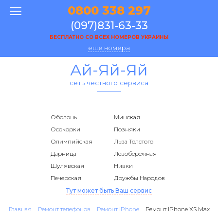
0800 338 297
(097)831-63-33
БЕСПЛАТНО СО ВСЕХ НОМЕРОВ УКРАИНЫ
еще номера
Ай-Яй-Яй
сеть честного сервиса
Оболонь
Минская
Осокорки
Позняки
Олимпийская
Льва Толстого
Дарница
Левобережная
Шулявская
Нивки
Печерская
Дружбы Народов
Тут может быть Ваш сервис
Главная
Ремонт телефонов
Ремонт iPhone
Ремонт iPhone XS Max