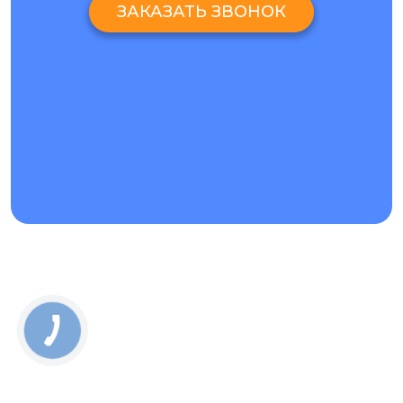
ЗАКАЗАТЬ ЗВОНОК
ЗАМЕНА СТЕКЛА НА IPHONE XS MAX. ЧЕМ
ОТЛИЧАЕТСЯ ОТ ЗАМЕНЫ ДИСПЛЕЯ?
Замена стекла iPhone XS Max — это сложная
технологическая процедура, которая отличается от
полной замены экрана. В данном случае сохраняется
оригинальная матрица, а меняется только поврежденное
стекло. В среднем, чтобы поменять стекло айфон xs max,
требуется около 4–5 часов. Основные этапы ремонта:
Разбор Айфон XS Max и демонтаж дисплея — около
40 минут
Отделение рамки дисплейного модуля — 40 минут
Удаление разбитого стекла — 40 минут
Ламинация нового стекла — 40 минут
Сборка дисплейного блока — 30 минут
Финальная сборка смартфона — 30 минут
Каждый случай индивидуален, но в целом процесс