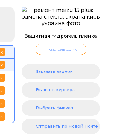
+
Защитная гидрогель пленка
смотреть ролик
ик
ик
Заказать звонок
ик
Вызвать курьера
ик
ик
Выбрать филиал
ик
Отправить по Новой Почте