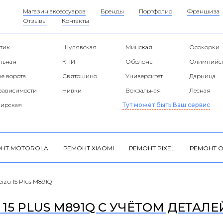
Магазин аксессуаров
Бренды
Портфолио
Франшиза
Отзывы
Контакты
тик
Шулявская
Минская
Осокорки
альная
КПИ
Оболонь
Олимпийс
е ворота
Святошино
Университет
Дарница
езависимости
Нивки
Вокзальная
Лесная
ирская
Тут может быть Ваш сервис
НТ MOTOROLA
РЕМОНТ XIAOMI
РЕМОНТ PIXEL
РЕМОНТ O
izu 15 Plus M891Q
15 PLUS M891Q С УЧЁТОМ ДЕТАЛЕ