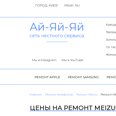
ГОРОД:
ЯЗЫК:
Ай-Яй-Яй
Креща
Театр
сеть честного сервиса
Золоты
Пл. Н
Житом
Мы в Instagram
Мы в YouTube
РЕМОНТ APPLE
РЕМОНТ SAMSUNG
РЕМО
Главная
Ремонт телефонов
Ремонт Meizu
Ремонт Me
ЦЕНЫ НА РЕМОНТ MEIZU 