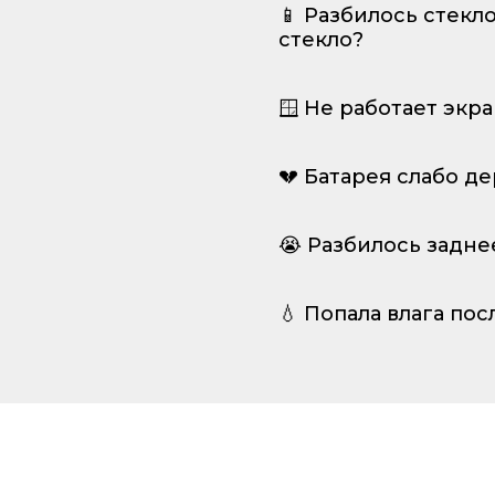
📱 Разбилось стекл
стекло?
🪟 Не работает экр
💔 Батарея слабо д
😭 Разбилось задне
💧 Попала влага пос