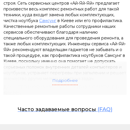
строя. Сеть сервисных центров «Ай-Яй-Яй» предлагает
произвести весь комплекс ремонтных работ для такой
техники, куда входит замена любых комплектующих,
чистка ноутбука
Самсунг
в Киеве
или его профилактика.
Качественные ремонтные работы сотрудники наших
сервисов обеспечивают благодаря наличию
специального оборудования для проведения ремонта, а
также любых комплектующих.
Инженеры сервиса «Ай-Яй-
Яй» рекомендуют владельцам гаджетов не забывать и о
такой процедуре, как
профилактика ноутбуков Самсунг в
Киеве
, поскольку именно она помогает не допускать
серьезных поломок внутренних деталей компьютеров и
ноутбуков, устраняет перегревы при запылении и решает
множество других мелких и крупных задач.
Подробнее
ДЛЯ ЧЕГО НУЖНА ЧИСТКА НОУТБУКА САМСУНГ В
КИЕВЕ?
Необходимость очистки ноутбуков от пыли прописана в
инструкциях к технике, но зачем на самом деле может
Часто задаваемые вопросы
(FAQ)
понадобиться
чистка
ноутбука Самсунг в Киеве
? Для
ответа на вопрос важно понимать конструкционные
особенности любого ноутбука, включающие вентиляцию