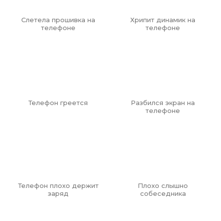
Слетела прошивка на
Хрипит динамик на
телефоне
телефоне
Телефон греется
Разбился экран на
5/5 - (1 голос)
телефоне
Телефон плохо держит
Плохо слышно
заряд
собеседника