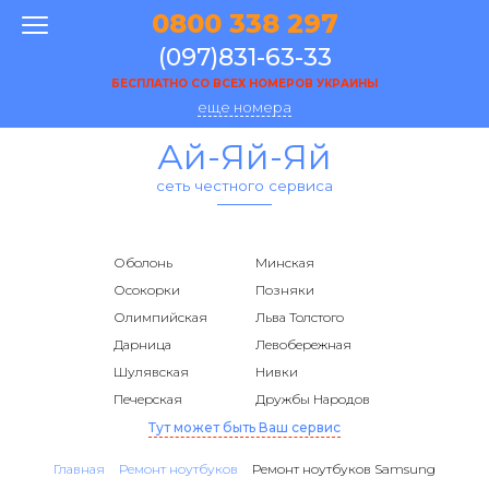
0800 338 297
(097)831-63-33
БЕСПЛАТНО СО ВСЕХ НОМЕРОВ УКРАИНЫ
еще номера
Ай-Яй-Яй
сеть честного сервиса
Оболонь
Минская
Осокорки
Позняки
Олимпийская
Льва Толстого
Дарница
Левобережная
Шулявская
Нивки
Печерская
Дружбы Народов
Тут может быть Ваш сервис
Главная
Ремонт ноутбуков
Ремонт ноутбуков Samsung