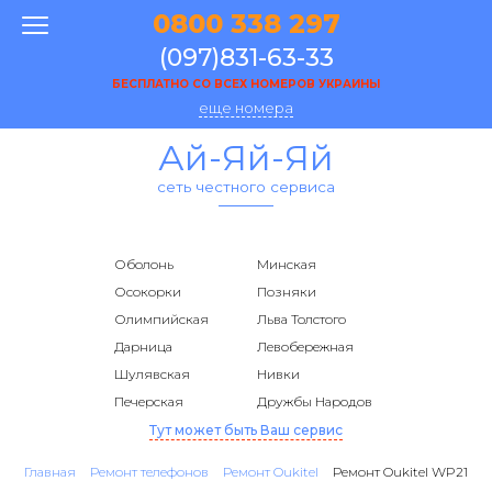
0800 338 297
(097)831-63-33
БЕСПЛАТНО СО ВСЕХ НОМЕРОВ УКРАИНЫ
еще номера
Ай-Яй-Яй
сеть честного сервиса
Оболонь
Минская
Осокорки
Позняки
Олимпийская
Льва Толстого
Дарница
Левобережная
Шулявская
Нивки
Печерская
Дружбы Народов
Тут может быть Ваш сервис
Главная
Ремонт телефонов
Ремонт Oukitel
Ремонт Oukitel WP21