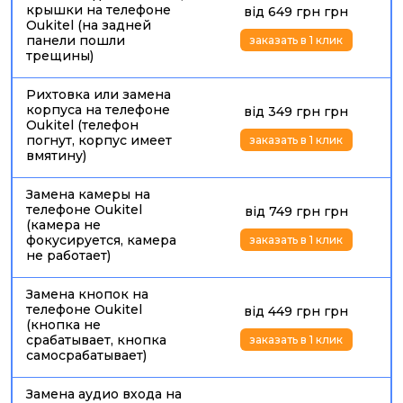
крышки на телефоне
від 649 грн грн
Oukitel (на задней
панели пошли
заказать в 1 клик
трещины)
Рихтовка или замена
корпуса на телефоне
від 349 грн грн
Oukitel (телефон
погнут, корпус имеет
заказать в 1 клик
вмятину)
Замена камеры на
телефоне Oukitel
від 749 грн грн
(камера не
фокусируется, камера
заказать в 1 клик
не работает)
Замена кнопок на
телефоне Oukitel
від 449 грн грн
(кнопка не
Клиенты часто спрашивают:
сколько стоит ремонт
срабатывает, кнопка
заказать в 1 клик
Oukitel
, какая
цена ремонта Oukitel в Киеве
,
самосрабатывает)
возможен ли
срочный ремонт Oukitel Киев
и стоит ли
менять весь дисплей, если треснуло только стекло.
Замена аудио входа на