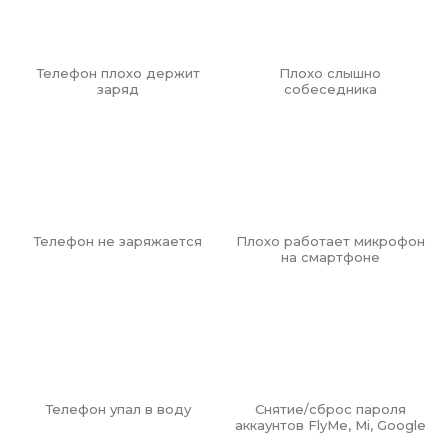
восстановления без полной замены дисплейного модуля.
Телефон плохо держит
Плохо слышно
заряд
собеседника
Телефон не заряжается
Плохо работает микрофон
на смартфоне
Телефон упал в воду
Снятие/сброс пароля
аккаунтов FlyMe, Mi, Google