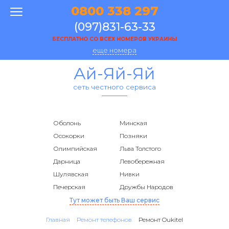
0800 338 297
(097)831-63-33
БЕСПЛАТНО СО ВСЕХ НОМЕРОВ УКРАИНЫ
еще номера
Ай-Яй-Яй
сеть честного сервиса
Оболонь
Минская
Осокорки
Позняки
Олимпийская
Льва Толстого
Дарница
Левобережная
Шулявская
Нивки
Печерская
Дружбы Народов
Тут может быть Ваш сервис
Главная
Ремонт телефонов
Ремонт Oukitel