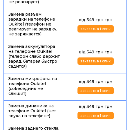
не реагирует)
Замена разъём
Сервисный центр Ай-Яй-Яй выполняет
ремонт
зарядки на телефоне
від 349 грн грн
смартфона Oukitel Киев
после падений, попадания
Oukitel (телефон не
влаги, повреждения экрана, проблем с зарядкой,
реагирует на зарядку,
заказать в 1 клик
быстрого разряда батареи, перегрева, неисправности
не заряжается)
динамика, микрофона, камеры или платы. Мы помогаем,
если нужно
починить телефон Акител
, заменить
Замена аккумулятора
стекло, дисплей, аккумулятор, разъем зарядки или
на телефоне Oukitel
від 549 грн грн
(телефон слабо держит
восстановить смартфон после неудачной
заряд, батарея быстро
заказать в 1 клик
самостоятельной разборки.
садится)
Замена микрофона на
від 349 грн грн
телефоне Oukitel
(собеседник не
заказать в 1 клик
слышит)
Замена динамика на
від 349 грн грн
телефоне Oukitel (нет
звука на телефоне)
заказать в 1 клик
Замена заднего стекла,