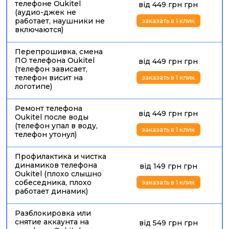
Точная стоимость зависит от модели, характера
телефоне Oukitel
від 449 грн грн
повреждения, состояния корпуса, доступности запчастей
(аудио-джек не
и сложности разборки.
работает, наушники не
заказать в 1 клик
включаются)
ПОЧЕМУ ЛОМАЮТСЯ СМАРТФОНЫ OUKITEL
Oukitel часто воспринимают как «защищенный» телефон,
Перепрошивка, смена
ПО телефона Oukitel
від 449 грн грн
особенно если речь идет о моделях с усиленным
(телефон зависает,
корпусом и большой батареей. Но ударопрочный корпус
телефон висит на
заказать в 1 клик
снижает риск повреждений, а не отменяет его
логотипе)
полностью. После падения может треснуть стекло,
повредиться матрица, отойти шлейф, деформироваться
Ремонт телефона
рамка или выйти из строя разъем зарядки. Влага и пыль
від 449 грн грн
Oukitel после воды
также могут проникать внутрь, особенно если заглушки,
(телефон упал в воду,
заказать в 1 клик
уплотнители или корпусные элементы уже изношены.
телефон утонул)
Профилактика и чистка
динамиков телефона
від 149 грн грн
Oukitel (плохо слышно
собеседника, плохо
заказать в 1 клик
работает динамик)
Разблокировка или
снятие аккаунта на
від 549 грн грн