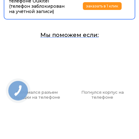
телефоне Oukitel
(телефон заблокирован
заказать в 1 клик
на учётной записи)
Мы поможем если:
Поломался разъем
Погнулся корпус на
зарядки на телефоне
телефоне
Падение или сильный удар
— трещины стекла,
повреждение дисплея, камеры, корпуса или