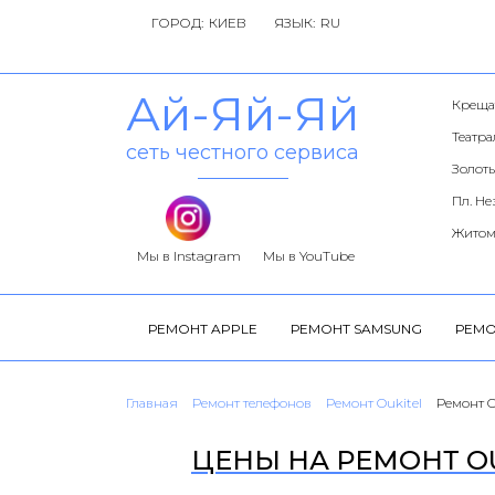
ГОРОД:
ЯЗЫК:
Ай-Яй-Яй
Креща
Театр
сеть честного сервиса
Золоты
Пл. Н
Житом
Мы в Instagram
Мы в YouTube
РЕМОНТ APPLE
РЕМОНТ SAMSUNG
РЕМО
Главная
Ремонт телефонов
Ремонт Oukitel
Ремонт O
ЦЕНЫ НА РЕМОНТ OU