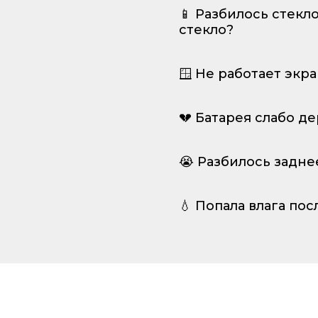
📱 Разбилось стекл
стекло?
🪟 Не работает экр
💔 Батарея слабо д
😭 Разбилось задне
💧 Попала влага пос