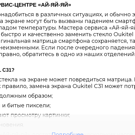
РВИС-ЦЕНТРЕ «АЙ-ЯЙ-ЯЙ»
надобиться в различных ситуациях, и обычно 
 экране могут быть вызваны падением смартф
адом температуры. Мастера сервиса «Ай-яй-я
быстро и качественно заменить стекло Oukitel
гинальная матрица смартфона сохраняется, та
 неизменными. Если после очередного падени
справно, обратитесь в одно из наших отделений
 C31?
текла на экране может повредиться матрица. 
 правило, замена экрана Oukitel C31 может по
 должным образом;
 и битые пиксели;
ают просмотру картинки;
новения.
й-яй-яй» достаточно всего нескольких часов, 
Подробнее