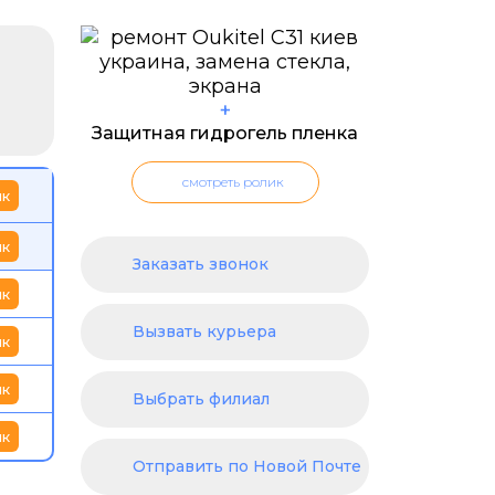
+
Защитная гидрогель пленка
смотреть ролик
ик
ик
Заказать звонок
ик
Вызвать курьера
ик
ик
Выбрать филиал
ик
Отправить по Новой Почте