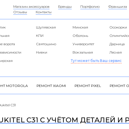
Магазин аксессуаров
Бренды
Портфолио
Франшиза
Отзывы
Контакты
тик
Шулявская
Минская
Осокорки
альная
КПИ
Оболонь
Олимпийс
е ворота
Святошино
Университет
Дарница
езависимости
Нивки
Вокзальная
Лесная
ирская
Тут может быть Ваш сервис
НТ MOTOROLA
РЕМОНТ XIAOMI
РЕМОНТ PIXEL
РЕМОНТ O
ukitel C31
KITEL C31 С УЧЁТОМ ДЕТАЛЕЙ И 