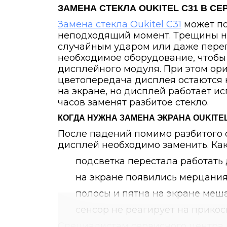
ЗАМЕНА СТЕКЛА OUKITEL C31 В СЕ
Замена стекла Oukitel C31
может по
неподходящий момент. Трещины на
случайным ударом или даже переп
необходимое оборудование, чтобы 
дисплейного модуля. При этом ори
цветопередача дисплея остаются
на экране, но дисплей работает и
часов заменят разбитое стекло.
КОГДА НУЖНА ЗАМЕНА ЭКРАНА OUKITEL
После падений помимо разбитого с
дисплей необходимо заменить. Как
подсветка перестала работать
на экране появились мерцания
полосы и пятна на экране меш
сенсор не реагирует на прикос
Специалистам сервисного центра «А