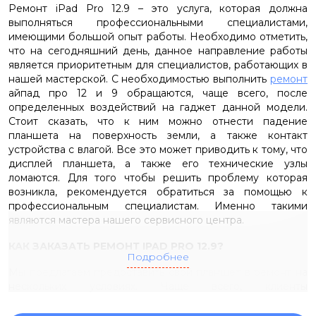
Ремонт iPad Pro 12.9 – это услуга, которая должна
выполняться профессиональными специалистами,
имеющими большой опыт работы. Необходимо отметить,
что на сегодняшний день, данное направление работы
является приоритетным для специалистов, работающих в
нашей мастерской. С необходимостью выполнить
ремонт
айпад про 12 и 9 обращаются, чаще всего, после
определенных воздействий на гаджет данной модели.
Стоит сказать, что к ним можно отнести падение
планшета на поверхность земли, а также контакт
устройства с влагой. Все это может приводить к тому, что
дисплей планшета, а также его технические узлы
ломаются. Для того чтобы решить проблему которая
возникла, рекомендуется обратиться за помощью к
профессиональным специалистам. Именно такими
являются мастера нашего сервисного центра.
КАК ЗАКАЗАТЬ РЕМОНТ IPAD PRO 12.9?
Подробнее
Мы предлагаем предоставить свой планшет в ремонт на
нескольких условиях. Чаще всего, клиенты
самостоятельно приезжают в один из наших филиалов и
предоставляют планшетный компьютер для ремонта. К