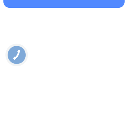
На выполнение ремонта предоставляется гарантийное
обслуживание. Если в период действия гарантии
возникает ситуация, когда устройство ломается вновь, мы
ремонтируем его совершенно бесплатно. При этом
необходимо признать, что ситуации подобного характера
возникают очень редко.
Если у Вас возникли вопросы про ремонт айпад про 12.9
Киев, то мы рекомендуем связаться с нами по телефону
указанному на сайте в разделе контактов.