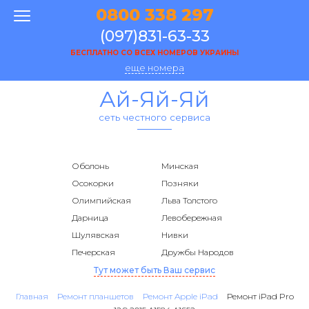
0800 338 297
(097)831-63-33
БЕСПЛАТНО СО ВСЕХ НОМЕРОВ УКРАИНЫ
еще номера
Ай-Яй-Яй
сеть честного сервиса
Оболонь
Минская
Осокорки
Позняки
Олимпийская
Льва Толстого
Дарница
Левобережная
Шулявская
Нивки
Печерская
Дружбы Народов
Тут может быть Ваш сервис
Главная
Ремонт планшетов
Ремонт Apple iPad
Ремонт iPad Pro