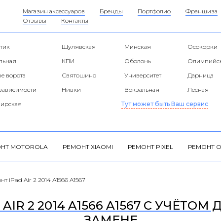
Магазин аксессуаров
Бренды
Портфолио
Франшиза
Отзывы
Контакты
тик
Шулявская
Минская
Осокорки
альная
КПИ
Оболонь
Олимпийс
е ворота
Святошино
Университет
Дарница
езависимости
Нивки
Вокзальная
Лесная
ирская
Тут может быть Ваш сервис
НТ MOTOROLA
РЕМОНТ XIAOMI
РЕМОНТ PIXEL
РЕМОНТ O
нт iPad Air 2 2014 A1566 A1567
IR 2 2014 A1566 A1567 С УЧЁТОМ
ЗАМЕНЕ