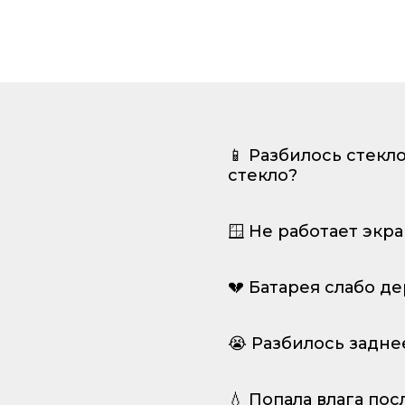
📱 Разбилось стекл
стекло?
🪟 Не работает экр
💔 Батарея слабо д
😭 Разбилось задне
💧 Попала влага пос