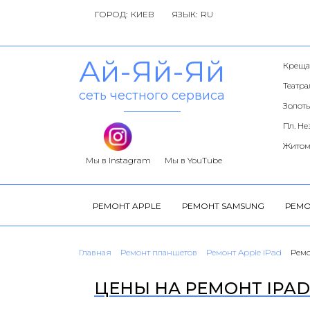
ГОРОД:
ЯЗЫК:
Ай-Яй-Яй
Креща
Театр
сеть честного сервиса
Золоты
Пл. Н
Житом
Мы в Instagram
Мы в YouTube
РЕМОНТ APPLE
РЕМОНТ SAMSUNG
РЕМО
Главная
Ремонт планшетов
Ремонт Apple iPad
Ремо
ЦЕНЫ НА РЕМОНТ IPAD A