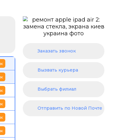
Заказать звонок
ик
Вызвать курьера
ик
Выбрать филиал
ик
ик
Отправить по Новой Почте
ик
ик