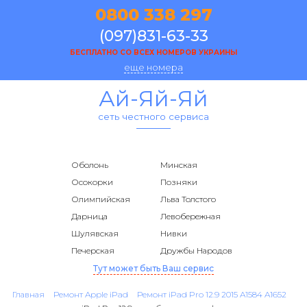
0800 338 297
(097)831-63-33
БЕСПЛАТНО СО ВСЕХ НОМЕРОВ УКРАИНЫ
еще номера
Ай-Яй-Яй
сеть честного сервиса
Оболонь
Минская
Осокорки
Позняки
Олимпийская
Льва Толстого
Дарница
Левобережная
Шулявская
Нивки
Печерская
Дружбы Народов
Тут может быть Ваш сервис
Главная
Ремонт Apple iPad
Ремонт iPad Pro 12.9 2015 A1584 A1652