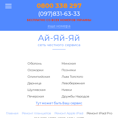
0800 338 297
(097)831-63-33
БЕСПЛАТНО СО ВСЕХ НОМЕРОВ УКРАИНЫ
еще номера
Ай-Яй-Яй
сеть честного сервиса
Оболонь
Минская
Осокорки
Позняки
Олимпийская
Льва Толстого
Дарница
Левобережная
Шулявская
Нивки
Печерская
Дружбы Народов
Тут может быть Ваш сервис
Главная
Ремонт планшетов
Ремонт Apple iPad
Ремонт iPad Pro