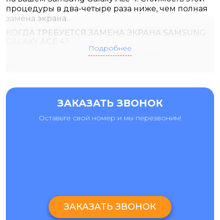
процедуры в два-четыре раза ниже, чем полная
замена экрана.
КОГДА ТРЕБУЕТСЯ ЗАМЕНА ЭКРАНА SAMSUNG
GALAXY ACE 4?
Подробнее
Замена экрана Самсунг
Галакси Эйс 4 обычно
требуется в следующих случаях
Отсутствует подсветка,
Сенсорный экран не реагирует на ваши
ЗАКАЗАТЬ ЗВОНОК
пальцы,
Оставьте свой номер и мы перезвоним!
имеются пятна или разводы,
рябь или повреждение пикселей на экране.
Если у вас есть один или несколько из
вышеперечисленных симптомов, не паникуйте.
Наши опытные мастера смогут заменить экран
вашего Samsung Galaxy Ace 4 всего за несколько
часов, используя специальное оборудование и
высококачественные детали. По окончании
ЗАКАЗАТЬ ЗВОНОК
ремонта вы получите гарантию на оказанные
услуги.