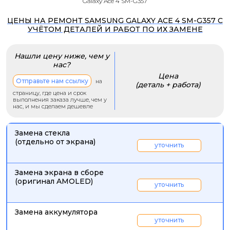
Galaxy Ace 4 SM-G357
ЦЕНЫ НА РЕМОНТ SAMSUNG GALAXY ACE 4 SM-G357 С
УЧЁТОМ ДЕТАЛЕЙ И РАБОТ ПО ИХ ЗАМЕНЕ
Нашли цену ниже, чем у
нас?
Цена
Отправьте нам ссылку
на
(деталь + работа)
страницу, где цена и срок
выполнения заказа лучше, чем у
нас, и мы сделаем дешевле
Замена стекла
(отдельно от экрана)
уточнить
Замена экрана в сборе
(оригинал AMOLED)
уточнить
Замена аккумулятора
уточнить