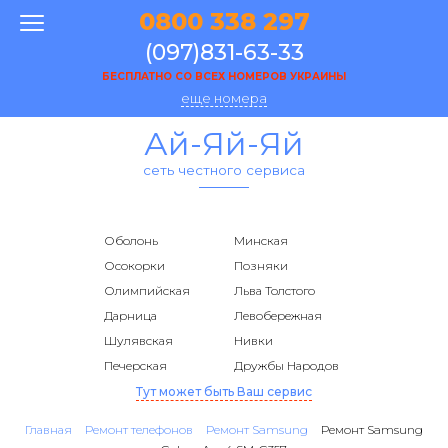
0800 338 297
(097)831-63-33
БЕСПЛАТНО СО ВСЕХ НОМЕРОВ УКРАИНЫ
еще номера
Ай-Яй-Яй
сеть честного сервиса
Оболонь
Минская
Осокорки
Позняки
Олимпийская
Льва Толстого
Дарница
Левобережная
Шулявская
Нивки
Печерская
Дружбы Народов
Тут может быть Ваш сервис
Главная
Ремонт телефонов
Ремонт Samsung
Ремонт Samsung