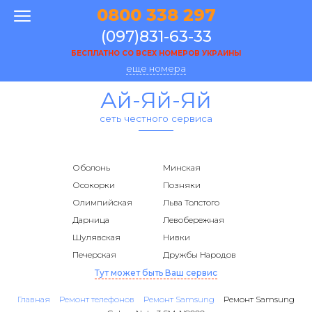
0800 338 297
(097)831-63-33
БЕСПЛАТНО СО ВСЕХ НОМЕРОВ УКРАИНЫ
еще номера
Ай-Яй-Яй
сеть честного сервиса
Оболонь
Минская
Осокорки
Позняки
Олимпийская
Льва Толстого
Дарница
Левобережная
Шулявская
Нивки
Печерская
Дружбы Народов
Тут может быть Ваш сервис
Главная
Ремонт телефонов
Ремонт Samsung
Ремонт Samsung