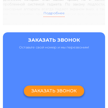
проблемной системой гаджета. По закону подлости,
сенсорные аппараты всегда падают экраном вниз, а так
Подробнее
как этот элемент занимает практически всю переднюю
панель, то повреждений при падении избежать не
удастся. Особенности строения фаблета Note 3 не
предусматривают отдельную замену любого из
элементов экранного модуля, поэтому менять приходится
весь блок в комплекте, что отображается на стоимости
ЗАКАЗАТЬ ЗВОНОК
такой процедуры.
Оставьте свой номер и мы перезвоним!
Естественно, увеличение параметров дисплея повлияло
и на общие размеры смартфона. Из-за этого внешние
элементы корпуса также стали более чувствительны к
физическим повреждениям. Процедура замены внешней
оболочки считается одной из самых простых ремонтных
процедур - в надежном и проверенном салоне при
наличии всех необходимых инструментов переустановка
корпуса займе не более 30 минут.
ЗАКАЗАТЬ ЗВОНОК
Кроме внешнего вида
Galaxy Note 3
отличается от
конкурентных смартфонов еще и мощными показателями
производительности. Гаджет разработан на базе 8-