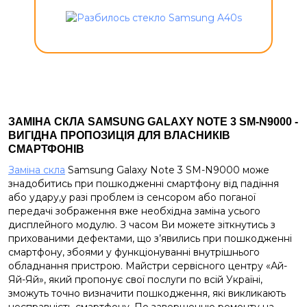
ЗАМІНА СКЛА
SAMSUNG
GALAXY
NOTE
3
SM
-
N
9000
-
ВИГІДНА ПРОПОЗИЦІЯ ДЛЯ ВЛАСНИКІВ
СМАРТФОНІВ
Заміна скла
Samsung Galaxy Note 3 SM-N9000 може
знадобитись при пошкодженні смартфону від падіння
або удару,у разі проблем із сенсором або поганої
передачі зображення вже необхідна заміна усього
дисплейного модулю. З часом Ви можете зіткнутись з
прихованими дефектами, що з’явились при пошкодженні
смартфону, збоями у функціонуванні внутрішнього
обладнання пристрою. Майстри сервісного центру «Ай-
Яй-Яй», який пропонує свої послуги по всій Україні,
зможуть точно визначити пошкодження, які викликають