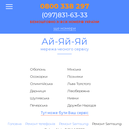
0800 338 297
(097)831-63-33
БЕЗКОШТОВНО ЗІ ВСІХ НОМЕРІВ УКРАЇНИ
ще номери
Ай-Яй-Яй
мережа чесного сервісу
Оболонь
Мінська
Осокорки
Позняки
Олимпійська
Льва Толстого
Дарниця
Лівобережна
Шулявська
Нивки
Печерська
Дружби Народів
Тут може бути Ваш сервіс
Головна
Ремонт телефонів
Ремонт Samsung
Ремонт Samsung