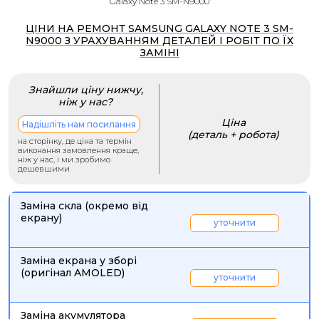
Galaxy Note 3 SM-N9000
ЦІНИ НА РЕМОНТ SAMSUNG GALAXY NOTE 3 SM-
N9000 З УРАХУВАННЯМ ДЕТАЛЕЙ І РОБІТ ПО ЇХ
ЗАМІНІ
Знайшли ціну нижчу,
ніж у нас?
Ціна
Надішліть нам посилання
(деталь + робота)
на сторінку, де ціна та термін
виконання замовлення краще,
ніж у нас, і ми зробимо
дешевшими
Заміна скла (окремо від
екрану)
уточнити
Заміна екрана у зборі
(оригінал AMOLED)
уточнити
Заміна акумулятора