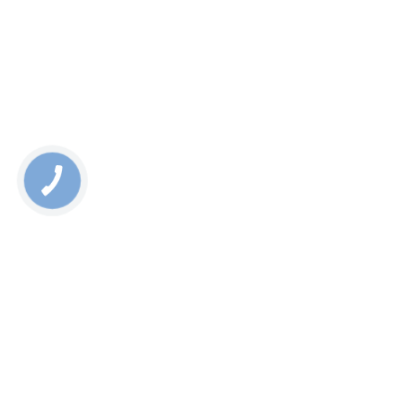
ЗАМЕНА СТЕКЛА НА SAMSUNG M31. ЧЕМ
ОТЛИЧАЕТСЯ ОТ ЗАМЕНЫ ДИСПЛЕЯ?
Для того чтобы заменить стекло, недостаточно просто
снять поврежденный экран, как в случае полной замены