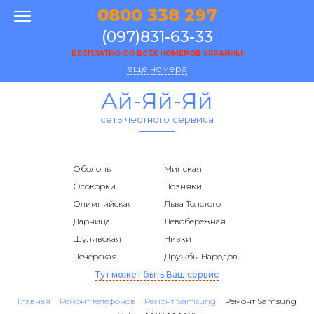
0800 338 297
(097)831-63-33
БЕСПЛАТНО СО ВСЕХ НОМЕРОВ УКРАИНЫ
еще номера
Ай-Яй-Яй
сеть честного сервиса
Оболонь
Минская
Осокорки
Позняки
Олимпийская
Льва Толстого
Дарница
Левобережная
Шулявская
Нивки
Печерская
Дружбы Народов
Тут может быть Ваш сервис
Главная
Ремонт телефонов
Ремонт Samsung
Ремонт Samsung