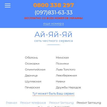
0800 338 297
(097)831-63-33
БЕСПЛАТНО СО ВСЕХ НОМЕРОВ УКРАИНЫ
еще номера
Ай-Яй-Яй
сеть честного сервиса
Оболонь
Минская
Осокорки
Позняки
Олимпийская
Льва Толстого
Дарница
Левобережная
Шулявская
Нивки
Печерская
Дружбы Народов
Тут может быть Ваш сервис
Главная
Ремонт телефонов
Ремонт Samsung
Ремонт Samsung