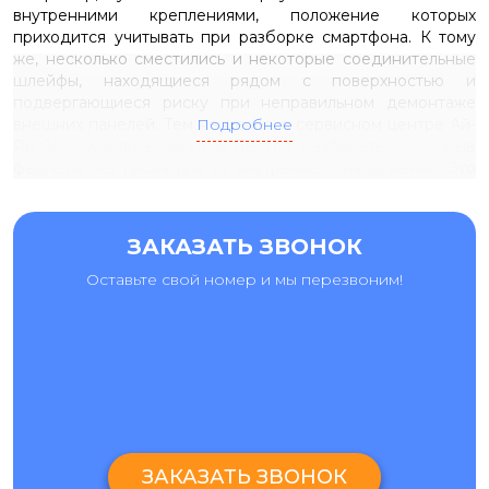
внутренними креплениями, положение которых
приходится учитывать при разборке смартфона. К тому
же, несколько сместились и некоторые соединительные
шлейфы, находящиеся рядом с поверхностью и
подвергающиеся риску при неправильном демонтаже
внешних панелей. Тем не менее, в сервисном центре Ай-
Подробнее
Яй-Яй научились легко и быстро разбирать указанные
фаблеты без риска для их внутреннего наполнения. Это
умение актуально не только при классических ремонтных
работах, но и при взаимодействии с самими корпусными
деталями, их восстановлении и замене.
ЗАКАЗАТЬ ЗВОНОК
Не менее сильно на ремонт галакси нот 7 н930ф
повлияло увеличение встроенного экранного модуля, из-
Оставьте свой номер и мы перезвоним!
за которого частота обращений в ремонтные центры с
повреждениями этой детали возросла в несколько раз.
Ведь чем больше площадь экрана, тем больше
повреждений он способен на себя собрать при
нарушении эксплуатационных норм. Конечно,
упрочненное защитное
стекло
останавливает большую
часть урона, но при этом возникает другая
необходимость - в замене самого сенсорного стекла. А
эту процедуру можно заказать не во всех ремонтных
ЗАКАЗАТЬ ЗВОНОК