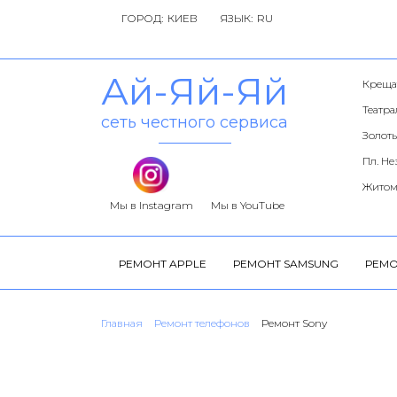
ГОРОД:
ЯЗЫК:
Ай-Яй-Яй
Креща
Театр
сеть честного сервиса
Золоты
Пл. Н
Житом
Мы в Instagram
Мы в YouTube
РЕМОНТ APPLE
РЕМОНТ SAMSUNG
РЕМО
Главная
Ремонт телефонов
Ремонт Sony