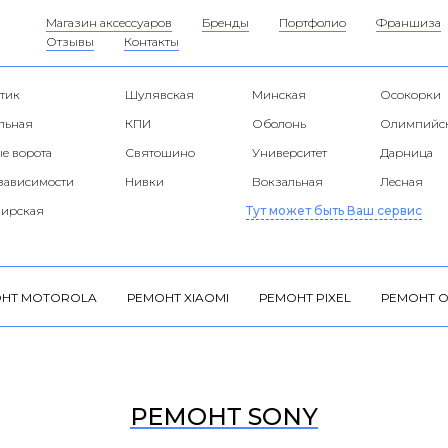
Магазин аксессуаров
Бренды
Портфолио
Франшиза
Отзывы
Контакты
тик
Шулявская
Минская
Осокорки
альная
КПИ
Оболонь
Олимпийс
е ворота
Святошино
Университет
Дарница
езависимости
Нивки
Вокзальная
Лесная
ирская
Тут может быть Ваш сервис
НТ MOTOROLA
РЕМОНТ XIAOMI
РЕМОНТ PIXEL
РЕМОНТ O
РЕМОНТ SONY