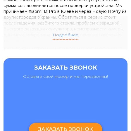
сумма согласовывается после проверки устройства. Мы
принимаем Xiaomi 13 Pro в Киеве и через Новую Почту из
других городов Украины. Обратиться в сервис стоит
после падения, разбитого стекла, проблем с зарядкой,
быстрого разряда аккумулятора, неисправности камеры,
динамика, микрофона, кнопок или полного отключения
Подробнее
телефона.
КАКИЕ СИМПТОМЫ НЕЛЬЗЯ ИГНОРИРОВАТЬ?
У Xiaomi 13 Pro часть неисправностей видна сразу, а часть
проявляется постепенно. Например, смартфон может
ЗАКАЗАТЬ ЗВОНОК
заряжаться только под определенным углом, сам
перезагружаться, греться во время зарядки, терять звук в
Оставьте свой номер и мы перезвоним!
разговоре или делать размытые фото после удара. Такие
признаки лучше проверять до того, как поломка станет
серьезнее. Во время диагностики мастер проверяет:
стекло, матрицу, сенсорный слой и рамку дисплея;
аккумулятор, контроллер питания и стабильность
зарядки;
разъем USB-C, шлейфы, кнопки и датчики;
ЗАКАЗАТЬ ЗВОНОК