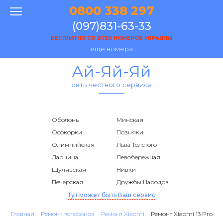
0800 338 297
(097)831-63-33
БЕСПЛАТНО СО ВСЕХ НОМЕРОВ УКРАИНЫ
еще номера
Ай-Яй-Яй
сеть честного сервиса
Оболонь
Минская
Осокорки
Позняки
Олимпийская
Льва Толстого
Дарница
Левобережная
Шулявская
Нивки
Печерская
Дружбы Народов
Тут может быть Ваш сервис
Главная
Ремонт телефонов
Ремонт Xiaomi
Ремонт Xiaomi 13 Pro