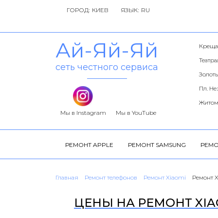
ГОРОД:
ЯЗЫК:
Ай-Яй-Яй
Креща
Театр
сеть честного сервиса
Золоты
Пл. Н
Житом
Мы в Instagram
Мы в YouTube
РЕМОНТ APPLE
РЕМОНТ SAMSUNG
РЕМО
Главная
Ремонт телефонов
Ремонт Xiaomi
Ремонт X
ЦЕНЫ НА РЕМОНТ XIAO