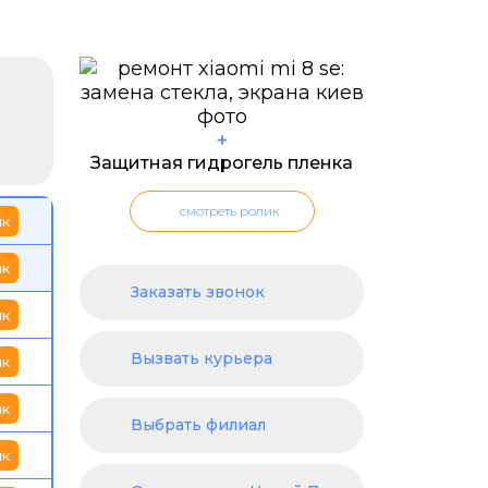
+
Защитная гидрогель пленка
смотреть ролик
ик
ик
Заказать звонок
ик
Вызвать курьера
ик
ик
Выбрать филиал
ик