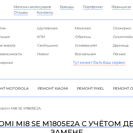
Магазин аксессуаров
Бренды
Портфолио
Франшиза
Отзывы
Контакты
тик
Шулявская
Минская
Осокорки
альная
КПИ
Оболонь
Олимпийс
е ворота
Святошино
Университет
Дарница
езависимости
Нивки
Вокзальная
Лесная
ирская
Тут может быть Ваш сервис
НТ MOTOROLA
РЕМОНТ XIAOMI
РЕМОНТ PIXEL
РЕМОНТ O
iaomi Mi8 SE M1805E2A
MI MI8 SE M1805E2A С УЧЁТОМ Д
ЗАМЕНЕ