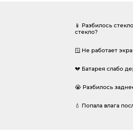
📱 Разбилось стекл
стекло?
🪟 Не работает экр
💔 Батарея слабо д
😭 Разбилось задне
💧 Попала влага пос