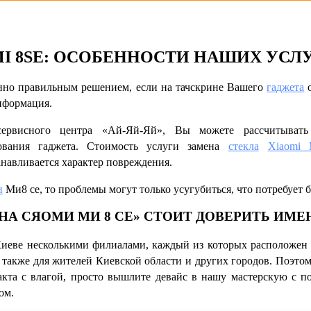
I 8SE
: ОСОБЕННОСТИ НАШИХ УСЛ
нно правильным решением, если на тачскрине Вашего
гаджета
о
нформация.
сервисного центра «Ай-Яй-Яй», Вы можете рассчитывать
дования гаджета. Стоимость услуги
замена
стекла
Xiaomi 
навливается характер повреждения.
и
Ми8 се
, то проблемы могут только усугубиться, что потребует 
НА СЯОМИ МИ 8 СЕ»
СТОИТ ДОВЕРИТЬ ИМЕ
иеве несколькими филиалами, каждый из которых расположен н
акже для жителей Киевской области и других городов. Поэтому
кта с влагой, просто вышлите девайс в нашу мастерскую с 
ом.